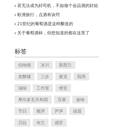
若无法成为好司机，不如做个会品酒的好姑
娘！
欧洲旅行，点酒有诀窍
21世纪的葡萄酒是这样酿造的
关于葡萄酒杯，你想知道的都在这里了
标签
伯纳德
冰川
新西兰
发酵罐
三步
麦克
我用
滋味
工作室
维亚
摩尔多瓦共和国
百家
迪纳
节日
顺序
芦笋
须眉
贝拉
布兰
感官