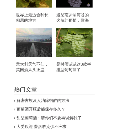
世界上最适合种长
遇见南罗讷河谷的
相思的地方
火辣红葡萄，歌海
娜
意大利天气不佳，
是时候试试这3款半
英国酒风头正盛
甜型葡萄酒了
热门文章
解密古埃及人消除宿醉的方法
葡萄酒开瓶后能保存多久？
甜型葡萄酒：请你们不要再误解我了
大受欢迎 普洛赛克供不应求