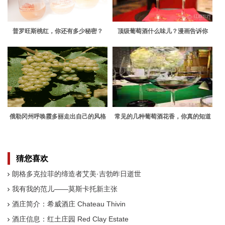
普罗旺斯桃红，你还有多少秘密？
顶级葡萄酒什么味儿？漫画告诉你
俄勒冈州呼唤霞多丽走出自己的风格
常见的几种葡萄酒花香，你真的知道
吗？
猜您喜欢
朗格多克拉菲的缔造者艾美·吉勃昨日逝世
我有我的范儿——莫斯卡托新主张
酒庄简介：希威酒庄 Chateau Thivin
酒庄信息：红土庄园 Red Clay Estate