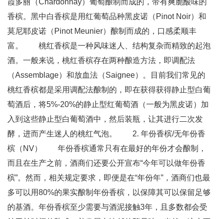
霞多丽（Chardonnay）葡萄酿制而成的，带有爽脆酸味的
香槟。黑中白香槟是用红葡萄品种黑皮诺（Pinot Noir）和
莫尼耶皮诺（Pinot Meunier）酿制而成的，口感柔顺丰
富。 桃红香槟是一种风味迷人、结构复杂而精致的起泡
酒。一般来说，桃红香槟存在两种酿造方法，即调配法
（Assemblage）和放血法（Saignee）。目前我们常见的
桃红香槟都是采用调配法酿制的，即在获得获得静止型白葡
萄酒后，将5%-20%的静止型红葡萄酒（一般为黑皮诺）加
入到这些静止型白葡萄酒中，然后装瓶，让其进行二次发
酵，进而产生迷人的桃红气泡。 2. 年份香槟/无年份香
槟（NV） 年份香槟通常只有在最好的年份才会酿制，
而且在生产之前，酒商们还要公开宣布“今年可以做年份香
槟”。然而，相关规定要求，即便是在“年份年”，酒商们也最
多可以用80%的果实酿制年份香槟，以保障其可以保留足够
的基酒。年份香槟至少需要与酒泥接触3年，且多数都会受