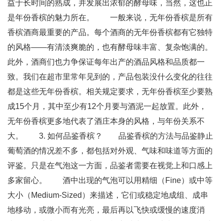
益于长时间的熟成，并发展出浓郁的酵母味，当然，这也正
是年份香槟的魅力所在。 一般来说，无年份香槟是所有
香槟酒商最重要的产品。每个酒商的无年份香槟都有它独特
的风格——有清淡爽脆的，也有酵母味丰富、复杂饱满的。
此外，酒商们也力争保证每年出产的酒品风格和品质都一
致。我们在超市里常年见到的，产品包装没什么变化的往往
都是这些无年份香槟。相关规定要求，无年份香槟至少要熟
成15个月，其中至少有12个月要与酒泥一起放置。此外，
无年份香槟更多地代表了酒庄本身的风格，与年份关系不
大。 3. 如何品鉴香槟？ 品鉴香槟的方法与品鉴静止
葡萄酒的情况差不多，都包括对外观、气味和味道等方面的
评鉴。只是在气泡这一方面，品鉴者需要在视觉上和口感上
多家留心。 酒中出现的气泡可以用精细（Fine）或中等
大小（Medium-Sized）来描述，它们或稳定地成组、成串
地移动，或微小而有光亮，最后再以飞快或缓慢的速度消