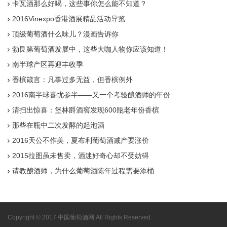
卡瓦酒那么好喝，这些事你怎么能不知道？
2016Vinexpo香港酒展精品活动导览
顶级葡萄酒什么味儿？漫画告诉你
勃艮第葡萄酒发展中，这些大咖人物你应该知道！
南半球产区再迎丰收季
香槟箴言：凡事过多无益，但香槟例外
2016南半球喜忧参半——又一个考验酿酒师的年份
清扫出惊喜：堡林爵酒窖发现600瓶老年份香槟
那些在瓶中二次发酵的起泡酒
2016天公不作美，夏布利葡萄酒减产要涨价
2015拉图虽未售卖，酒迷好奇心却不受妨碍
请教酿酒师，为什么葡萄酒陈年过程需要添桶
Copyright © 2017 中国葡萄酒网 All Rights Reserved