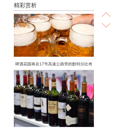
精彩赏析
啤酒花园将在17号高速公路旁的默特尔比奇
开放