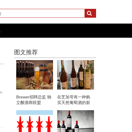
化
图文推荐
u
Brewer招聘总监 独
在芝加哥有一种购
立酿酒商联盟
买天然葡萄酒的新
方法