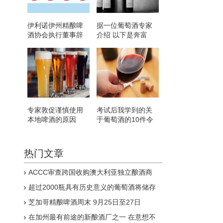
伊利诺伊州精酿啤
据一位葡萄酒专家
酒协会执行董事辞
介绍 以下是奔富
职
2021款葡萄酒的最
佳选择
专家敦促谨慎使用
考试后我学到的关
本地啤酒的原因
于葡萄酒的10件令
人惊讶的事情
热门文章
ACCC审查跨国收购澳大利亚独立酿酒商
超过2000瓶具有历史意义的葡萄酒将储存
在BROCK
芝加哥精酿啤酒周末 9月25日至27日
在加州最有前途的新酿酒厂之一 在意想不