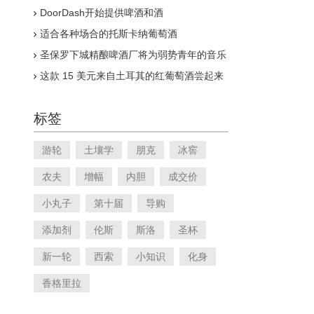
到的地方收获水果
DoorDash开始提供啤酒和酒
适合各种场合的托斯卡纳葡萄酒
圣保罗下城精酿啤酒厂将为弱势青年的音乐
教育和乐器提供资金
这款 15 美元来自土耳其的红葡萄酒尝起来
就像没有价格标签的年轻波尔多
标签
游轮
土壤学
朋克
冰窖
农夫
增幅
内胆
成交价
小丸子
第十届
导购
添加剂
伦斯
斯洛
圣杯
新一轮
西索
小知识
化身
香格里拉