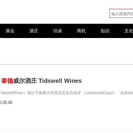
展会
酒庄
访谈
商机
知识
文
：
泰德
威尔酒庄 Tidswell Wines
dswellWines）现位于南澳大利亚的石灰石海岸（LimestoneCoast），由本&b
0:35:09