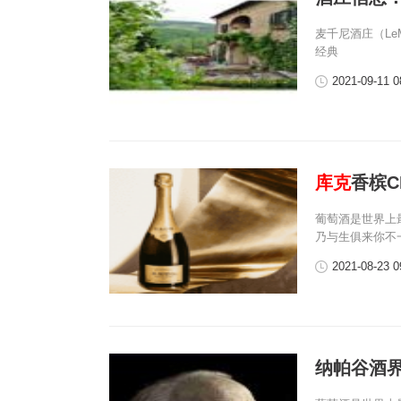
麦千尼酒庄（LeM
经典
2021-09-11 0
库克
香槟
葡萄酒是世界上
乃与生俱来你不
2021-08-23 0
纳帕谷酒界