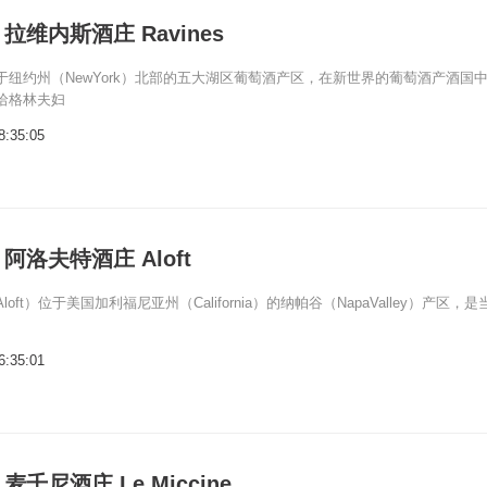
维内斯酒庄 Ravines
于纽约州（NewYork）北部的五大湖区葡萄酒产区，在新世界的葡萄酒产酒国
哈格林夫妇
8:35:05
洛夫特酒庄 Aloft
oft）位于美国加利福尼亚州（California）的纳帕谷（NapaValley）产区，是
6:35:01
千尼酒庄 Le Miccine