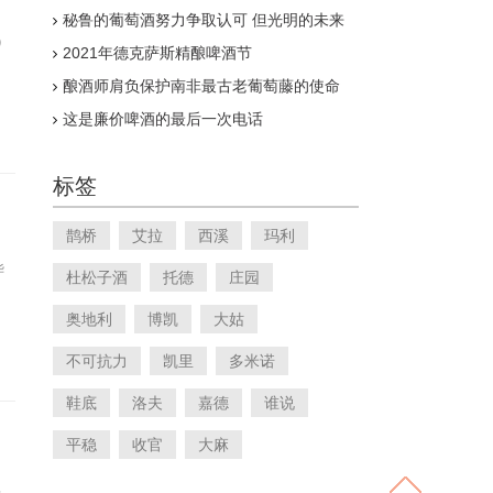
级
秘鲁的葡萄酒努力争取认可 但光明的未来
在望
）
2021年德克萨斯精酿啤酒节
酿酒师肩负保护南非最古老葡萄藤的使命
这是廉价啤酒的最后一次电话
标签
鹊桥
艾拉
西溪
玛利
华
杜松子酒
托德
庄园
奥地利
博凯
大姑
不可抗力
凯里
多米诺
鞋底
洛夫
嘉德
谁说
平稳
收官
大麻