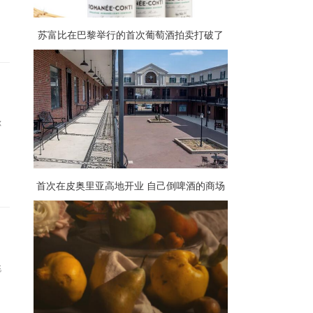
苏富比在巴黎举行的首次葡萄酒拍卖打破了
150万美元的估价
你
首次在皮奥里亚高地开业 自己倒啤酒的商场
扩展到四城市
桃