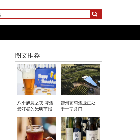
化
图文推荐
八个醉意之夜 啤酒
德州葡萄酒业正处
爱好者的光明节指
于十字路口
南