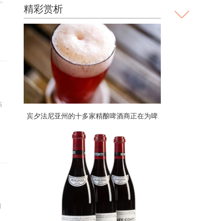
·
精彩赏析
钻
宾夕法尼亚州的十多家精酿啤酒商正在为啤
酒花为饥饿举杯
问