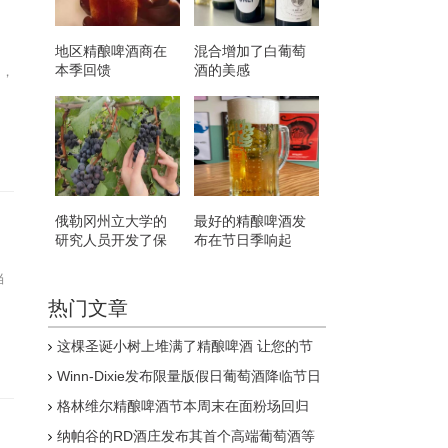
地区精酿啤酒商在
混合增加了白葡萄
本季回馈
酒的美感
中，
俄勒冈州立大学的
最好的精酿啤酒发
研究人员开发了保
布在节日季响起
护酿酒葡萄免受野
火烟雾影响的创新
当
方法
热门文章
这棵圣诞小树上堆满了精酿啤酒 让您的节
日更加欢乐
Winn-Dixie发布限量版假日葡萄酒降临节日
历
格林维尔精酿啤酒节本周末在面粉场回归
纳帕谷的RD酒庄发布其首个高端葡萄酒等