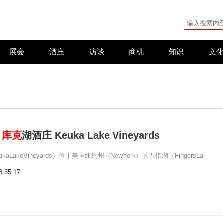
展会
酒庄
访谈
商机
知识
文
：
库克
湖酒庄 Keuka Lake Vineyards
kaLakeVineyards）位于美国纽约州（NewYork）的五指湖（FingersLa
8:35:17