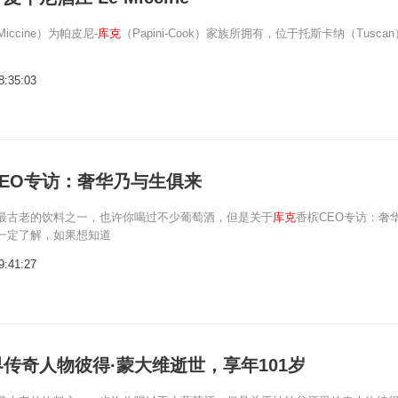
iccine）为帕皮尼-
库克
（Papini-Cook）家族所拥有，位于托斯卡纳（Tuscan
8:35:03
CEO专访：奢华乃与生俱来
最古老的饮料之一，也许你喝过不少葡萄酒，但是关于
库克
香槟CEO专访：奢
一定了解，如果想知道
9:41:27
传奇人物彼得·蒙大维逝世，享年101岁