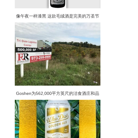
像午夜一样漆黑 这款毛绒酒是完美的万圣节
小酌
Goshen为562,000平方英尺的洁食酒庄和品
酒室计划举行听证会