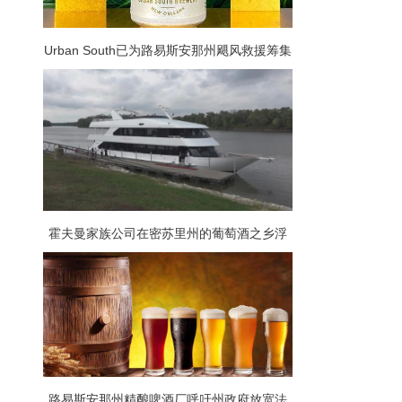
Urban South已为路易斯安那州飓风救援筹集
了7500美元
霍夫曼家族公司在密苏里州的葡萄酒之乡浮
出水面
路易斯安那州精酿啤酒厂呼吁州政府放宽法