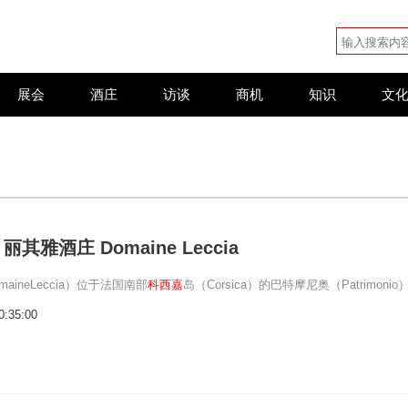
展会
酒庄
访谈
商机
知识
文
其雅酒庄 Domaine Leccia
aineLeccia）位于法国南部
科西嘉
岛（Corsica）的巴特摩尼奥（Patrimonio
0:35:00