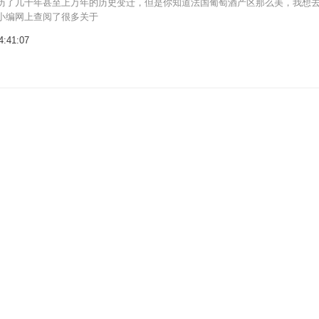
历了几千年甚至上万年的历史变迁，但是你知道法国葡萄酒产区那么美，我想
小编网上查阅了很多关于
4:41:07