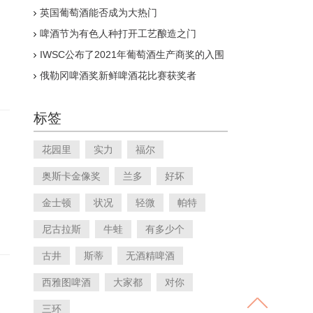
藻是否可以减少甲烷排放
英国葡萄酒能否成为大热门
啤酒节为有色人种打开工艺酿造之门
IWSC公布了2021年葡萄酒生产商奖的入围
名单
俄勒冈啤酒奖新鲜啤酒花比赛获奖者
标签
花园里
实力
福尔
奥斯卡金像奖
兰多
好坏
金士顿
状况
轻微
帕特
尼古拉斯
牛蛙
有多少个
古井
斯蒂
无酒精啤酒
西雅图啤酒
大家都
对你
三环