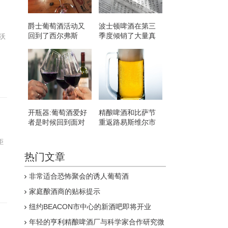
爵士葡萄酒活动又
波士顿啤酒在第三
回到了西尔弗斯
季度倾销了大量真
拉沃
正的硬苏打水
开瓶器:葡萄酒爱好
精酿啤酒和比萨节
者是时候回到面对
重返路易斯维尔市
面的活动了
中心 让Cure CF受
益
距
热门文章
非常适合恐怖聚会的诱人葡萄酒
家庭酿酒商的贴标提示
纽约BEACON市中心的新酒吧即将开业
年轻的亨利精酿啤酒厂与科学家合作研究微