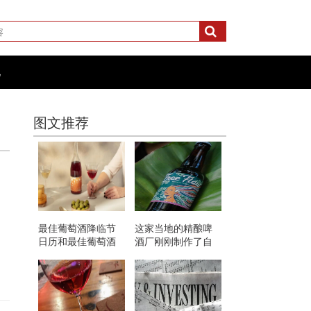
化
图文推荐
）
最佳葡萄酒降临节
这家当地的精酿啤
日历和最佳葡萄酒
酒厂刚刚制作了自
俱乐部订阅礼品
己的比尔森啤酒 非
常棒