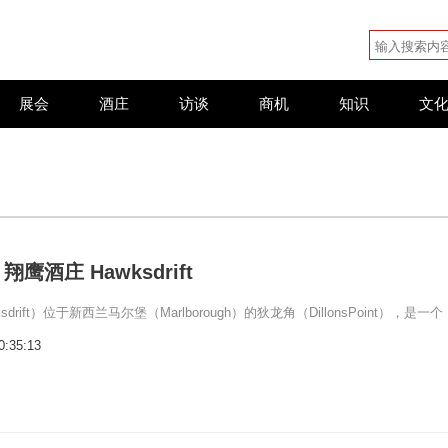
展会
酒庄
访谈
商机
知识
文
鹰酒庄 Hawksdrift
drift）位于新西兰马尔堡（Marlborough）的狄龙角（DillonsPoint），是一个
0:35:13