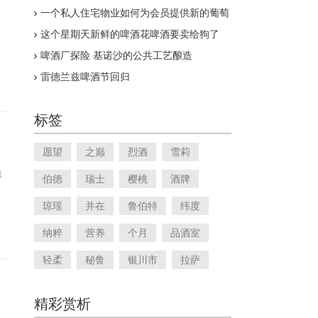
Griffin
一个私人住宅物业如何为会员提供新的葡萄
酒体验
这个星期天新鲜的啤酒花啤酒要卖给狗了
啤酒厂探险 基诺沙的公共工艺酿造
雷德兰兹啤酒节回归
标签
愿望
之巅
烈酒
雪莉
泡
伯德
瑞士
樱桃
酒牌
琼瑶
并在
鲁伯特
纬度
纳粹
营养
个月
品酒室
轻柔
秘鲁
银川市
拉萨
精彩赏析