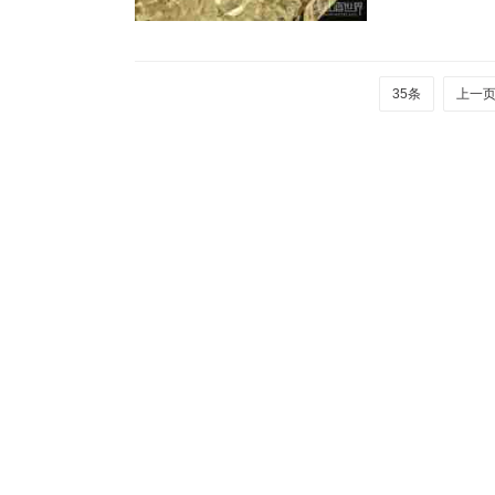
35条
上一