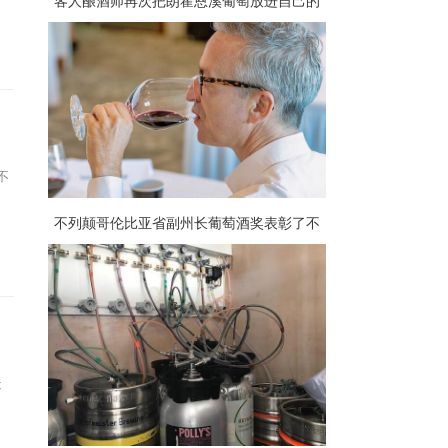
客人酿酒师再次把朗霍恩溪葡萄放进自己的
杯子里
不
不列颠哥伦比亚省副州长葡萄酒奖表彰了不
列颠哥伦比亚省最好的葡萄酒
造