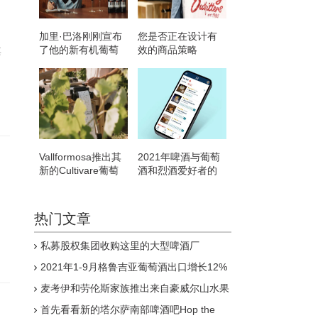
加里·巴洛刚刚宣布
您是否正在设计有
了他的新有机葡萄
效的商品策略
其
酒品牌 瓶装售价仅
为8英镑
Vallformosa推出其
2021年啤酒与葡萄
新的Cultivare葡萄
酒和烈酒爱好者的
酒
最佳应用
热门文章
私募股权集团收购这里的大型啤酒厂
2021年1-9月格鲁吉亚葡萄酒出口增长12%
麦考伊和劳伦斯家族推出来自豪威尔山水果
的新酒标
首先看看新的塔尔萨南部啤酒吧Hop the