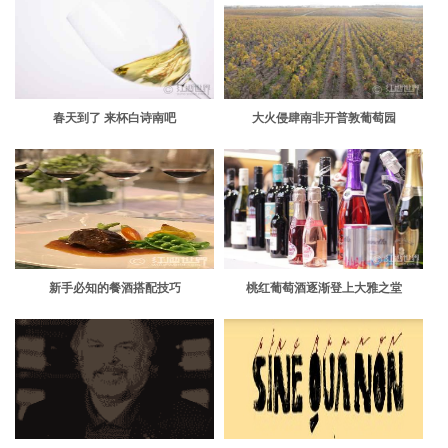
春天到了 来杯白诗南吧
大火侵肆南非开普敦葡萄园
新手必知的餐酒搭配技巧
桃红葡萄酒逐渐登上大雅之堂