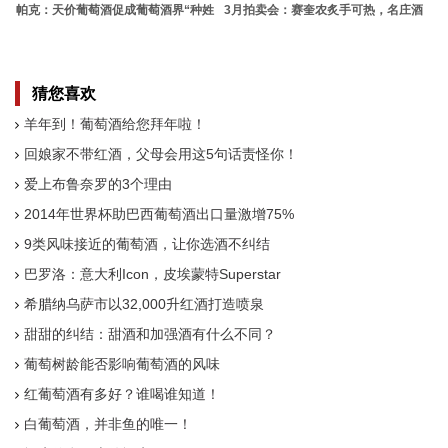
帕克：天价葡萄酒促成葡萄酒界“种姓
3月拍卖会：赛奎农炙手可热，名庄酒
制度”
唱主角
猜您喜欢
羊年到！葡萄酒给您拜年啦！
回娘家不带红酒，父母会用这5句话责怪你！
爱上布鲁奈罗的3个理由
2014年世界杯助巴西葡萄酒出口量激增75%
9类风味接近的葡萄酒，让你选酒不纠结
巴罗洛：意大利Icon，皮埃蒙特Superstar
希腊纳乌萨市以32,000升红酒打造喷泉
甜甜的纠结：甜酒和加强酒有什么不同？
葡萄树龄能否影响葡萄酒的风味
红葡萄酒有多好？谁喝谁知道！
白葡萄酒，并非鱼的唯一！