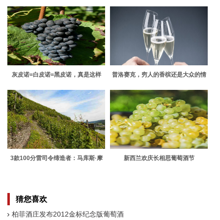
灰皮诺=白皮诺=黑皮诺，真是这样
普洛赛克，穷人的香槟还是大众的情
吗？
人？
3款100分雷司令缔造者：马库斯·摩
新西兰欢庆长相思葡萄酒节
立特
猜您喜欢
柏菲酒庄发布2012金标纪念版葡萄酒