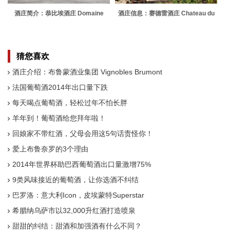
酒庄简介：恭比埃酒庄 Domaine
酒庄信息：赛德雷酒庄 Chateau du
Combier
Cedre
猜您喜欢
酒庄介绍：布鲁蒙酒业集团 Vignobles Brumont
法国葡萄酒2014年出口量下跌
每天喝点葡萄酒，轻松过年不怕长胖
羊年到！葡萄酒给您拜年啦！
回娘家不带红酒，父母会用这5句话责怪你！
爱上布鲁奈罗的3个理由
2014年世界杯助巴西葡萄酒出口量激增75%
9类风味接近的葡萄酒，让你选酒不纠结
巴罗洛：意大利Icon，皮埃蒙特Superstar
希腊纳乌萨市以32,000升红酒打造喷泉
甜甜的纠结：甜酒和加强酒有什么不同？