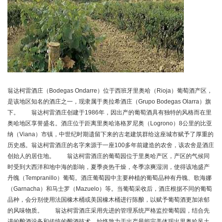
翁达柯雷酒庄（Bodegas Ondarre）位于西班牙里奥哈（Rioja）葡萄酒产区，
是该地区知名的酒庄之一，现隶属于奥拉希酒庄（Grupo Bodegas Olarra）旗
下。 翁达柯雷酒庄创建于1986年，因出产的葡萄酒具有独特的风格而在里
奥哈地区享誉盛名。酒庄位于距离里奥哈洛格罗尼奥（Logrono）8公里的比亚
纳（Viana）市镇，中世纪时期遗留下来的古老建筑群给这座城市赋予了厚重的
历史感。翁达柯雷酒庄的名字来源于一座100多年前建造的农舍，该农舍是酒庄
创始人的居住地。 翁达柯雷酒庄的葡萄园位于里奥哈产区，产区的气候同
时受到大西洋和地中海的影响，夏季炎热干燥，冬季凉爽湿润，使得该地盛产
丹魄（Tempranillo）葡萄。酒庄葡萄园中主要种植的葡萄品种有丹魄、歌海娜
（Garnacha）和马士罗（Mazuelo）等。当葡萄采收后，酒庄根据不同的葡萄
品种，会分别使用法国橡木桶或美国橡木桶进行陈酿，以赋予葡萄酒更加浓郁
的风味物质。 翁达柯雷酒庄采用先进的管理系统严格监控葡萄园，结合先
进的酿酒设备和传统的酿酒技术，始终致力于出产最能完美体现出里奥哈风土