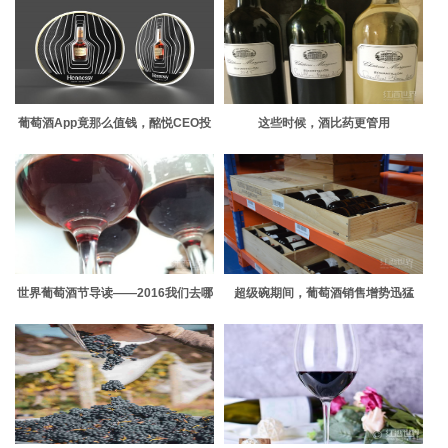
葡萄酒App竟那么值钱，酩悦CEO投
这些时候，酒比药更管用
资了上亿元！
世界葡萄酒节导读——2016我们去哪
超级碗期间，葡萄酒销售增势迅猛
旅行