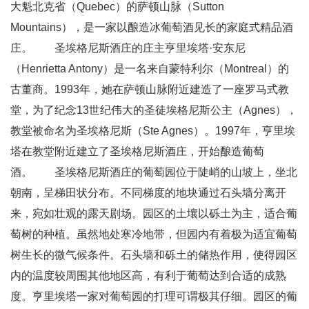
大魁北克省（Quebec）的萨顿山脉（Sutton
Mountains），是一家以酿造冰葡萄酒见长的家庭式精品酒
庄。 圣埃格尼斯酒庄的庄主亨里埃塔·安东尼
（Henrietta Antony）是一名来自蒙特利尔（Montreal）的
古董商。1993年，她在萨顿山脉附近建造了一座罗马式教
堂，为了纪念13世纪伟大的圣徒埃格尼斯公主（Agnes），
教堂被命名为圣埃格尼斯（Ste Agnes）。1997年，亨里埃
塔在教堂附近建立了圣埃格尼斯酒庄，开始酿造葡萄
酒。 圣埃格尼斯酒庄的葡萄园位于陡峭的山坡上，坐北
朝南，呈梯田状分布。不同梯度的地块通过石头墙分离开
来，宛如壮观的露天剧场。园区的土壤以砾土为主，适合葡
萄树的种植。虽然地处寒冷地带，但园内有着极为适宜葡萄
树生长的微气候条件。石头墙和砾土的储热作用，使得园区
内的温度较周围其他地区高，有利于葡萄达到合适的成熟
度。亨里埃塔一家对葡萄园的打理可谓极其仔细。园区的葡