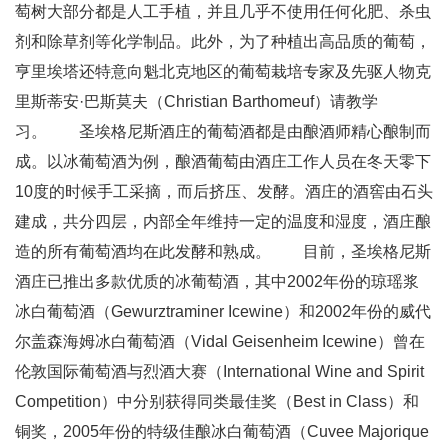
萄树大部分都是人工手植，并且几乎不使用任何化肥、杀虫
剂和除草剂等化学制品。此外，为了种植出高品质的葡萄，
亨里埃塔还特意向魁北克地区的葡萄栽培专家及先驱人物克
里斯蒂安·巴斯莫夫（Christian Barthomeuf）请教学
习。 圣埃格尼斯酒庄的葡萄酒都是由酿酒师精心酿制而
成。以冰葡萄酒为例，酿酒葡萄由酒庄工作人员在冬天零下
10度的时候手工采摘，而后挤压、发酵。酒庄的酒窖由石头
建成，共分四层，内部全年维持一定的温度和湿度，酒庄酿
造的所有葡萄酒均在此发酵和熟成。 目前，圣埃格尼斯
酒庄已推出多款优质的冰葡萄酒，其中2002年份的琼瑶浆
冰白葡萄酒（Gewurztraminer Icewine）和2002年份的威代
尔盖森海姆冰白葡萄酒（Vidal Geisenheim Icewine）曾在
伦敦国际葡萄酒与烈酒大赛（International Wine and Spirit
Competition）中分别获得同类最佳奖（Best in Class）和
铜奖，2005年份的特级佳酿冰白葡萄酒（Cuvee Majorique