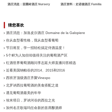
酒庄消息：苗圃岭酒庄 Nursery
酒庄资料：史诺德酒庄 Familia
Ridge Estate Wines
Schroeder
猜您喜欢
酒庄消息：加洛皮尔酒庄 Domaine de la Galopiere
你从血型看性格，我从血型看葡萄
节日将至，学一招轻松搞定侍酒温度！
5个鲜为人知但却值得关注的葡萄酒产区
红酒世界葡萄酒顾问李志延大师直播问答精选
近看美国纳帕谷的2014、2015和2016
西班牙顶级酒庄齐聚Vinexpo
北罗讷西拉葡萄酒的美食搭配之道
遇见葡萄酒最美的年华
埃米塔日，罗讷河谷的西拉之光
加州名庄歌瑞玛任命新的首席酿酒师