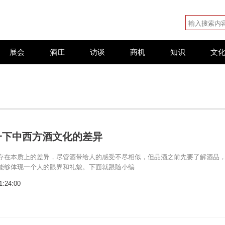
展会
酒庄
访谈
商机
知识
文
一下中西方酒文化的差异
存在本质上的差异，尽管酒带给人的感受不尽相似，但品酒之前先要了解酒品
能够体现一个人的眼界和礼貌。下面就跟随小编
1:24:00