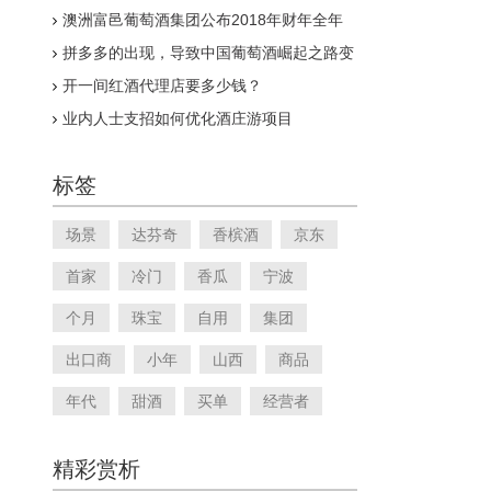
澳洲富邑葡萄酒集团公布2018年财年全年
业绩报告
拼多多的出现，导致中国葡萄酒崛起之路变
得漫长
开一间红酒代理店要多少钱？
业内人士支招如何优化酒庄游项目
标签
场景
达芬奇
香槟酒
京东
首家
冷门
香瓜
宁波
个月
珠宝
自用
集团
出口商
小年
山西
商品
年代
甜酒
买单
经营者
精彩赏析