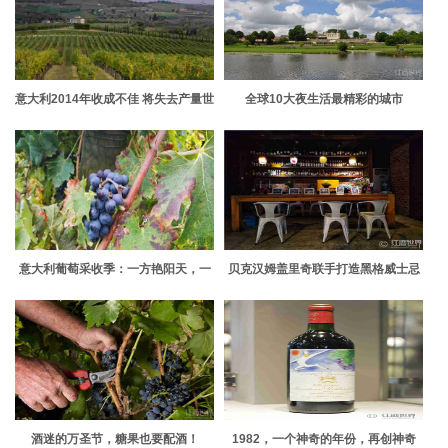
意大利2014年收成不佳 将失去产量世
全球10大夜生活最精彩的城市
界第一的桂冠
意大利葡萄采收季：一方艳阳天，一
贝克汉姆盖里奇联手打造黑格威士忌
方阴雨地
广告
酒迷的万圣节，糖果也要配酒！
1982，一个神奇的年份，再创神奇