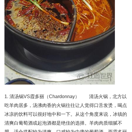
1. 清汤锅VS霞多丽（Chardonnay） 清汤火锅，北方以
吃羊肉居多，汤沸肉香的火锅往往让人觉得口舌发烫，喝点
冰凉的饮料可以很好地中和一下。从这个角度来说，冰镇的
清爽白葡萄酒或起泡酒都是绝佳的选择。羊肉肉质细腻不
肥，适合搭配较为清爽，口感较为中庸的葡萄酒，而霞多丽