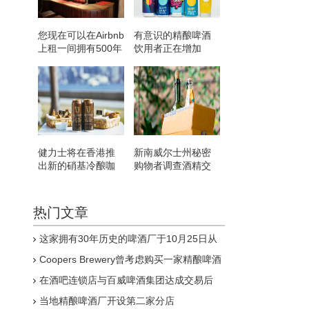
您现在可以在Airbnb
有意识的精酿啤酒
上租一间拥有500年
饮用者正在增加
历史的酒吧并自己
品脱啤酒
健力士将在香港推
新南威尔士州秘密
出新的硝基冷酿咖
购物者调查酒精交
啡啤酒
付
热门文章
这家拥有30年历史的啤酒厂于10月25日从
Pitcher Partners Advisory&Reconstruction召
Coopers Brewery曾考虑购买一家精酿啤酒
集清算人
厂虽然迄今为止它没有看到购买一家的价值
在酒吧连锁店与百威啤酒集团达成交易后
Strongbow和John Smith's是将从
当地精酿啤酒厂开设第二家分店
Wetherspoon菜单中剔除的饮品之一