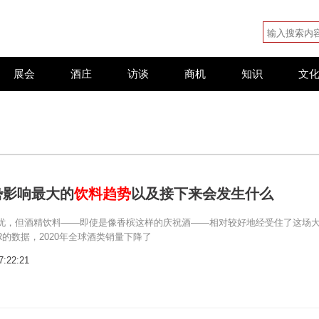
展会
酒庄
访谈
商机
知识
文
势影响最大的
饮料趋势
以及接下来会发生什么
忧，但酒精饮料——即使是像香槟这样的庆祝酒——相对较好地经受住了这场
R的数据，2020年全球酒类销量下降了
7:22:21