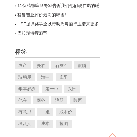
11位精酿啤酒专家告诉我们他们现在喝的暖
冬
格鲁吉亚评价最高的啤酒厂
USF提供奖学金以帮助为啤酒行业带来更多
多样性
巴拉瑞特啤酒节
标签
农产
决赛
石灰石
麒麟
玻璃屋
海中
庄里
年年岁岁
第一种
头部
他在
商务
浪琴
陕西
有意思
一姐
成本价
埃及人
成本
拉图