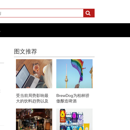
化
图文推荐
大
受当前局势影响最
BrewDog为柏林骄
大的饮料趋势以及
傲酿造啤酒
接下来会发生什么