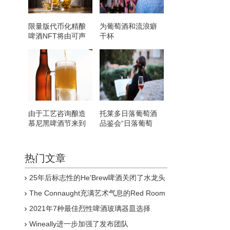
限量版代币化精酿
为葡萄酒和流浪癖
啤酒NFT将由可声
干杯
称的物理化身支持
由于工艺咨询酿造
托莱多日落葡萄酒
慕尼黑啤酒节来到
品鉴会“日落葡萄
海洋泉
酒”的新成功
热门文章
25年后标志性的He'Brew啤酒关闭了水龙头
The Connaught充满艺术气息的Red Room
供应世界上最好的葡萄酒
2021年7种最佳烈性啤酒玻璃器皿选择
Wineally进一步加强了发布团队