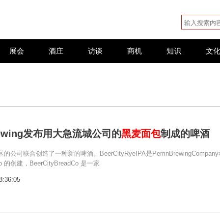
展会
酒庄
访谈
商机
知识
文
 Brewing发布用大急流城公司的
黑麦面包
制成的啤酒
司联合创造了一种新的啤酒。BeerCityRyeIPA是PerrinBrewingCompan
dCo 的创建，BeerCityBreadCo 是一家
8:36:05