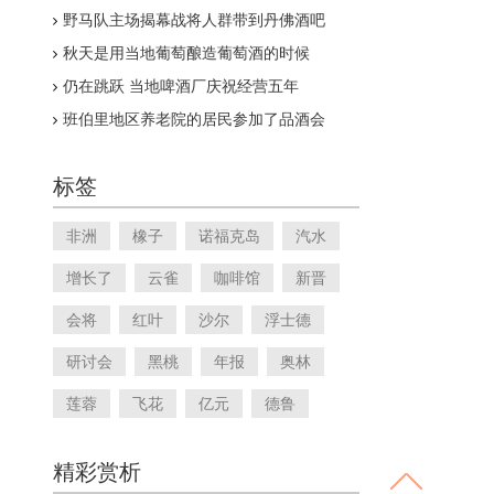
野马队主场揭幕战将人群带到丹佛酒吧
秋天是用当地葡萄酿造葡萄酒的时候
仍在跳跃 当地啤酒厂庆祝经营五年
班伯里地区养老院的居民参加了品酒会
标签
非洲
橡子
诺福克岛
汽水
增长了
云雀
咖啡馆
新晋
会将
红叶
沙尔
浮士德
研讨会
黑桃
年报
奥林
莲蓉
飞花
亿元
德鲁
精彩赏析