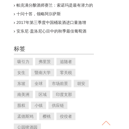
帕克满分酿酒师赛兰：索诺玛是最有潜力的
精品葡萄酒产区
十问十答，领略阿尔萨斯
2017年第三季度中国桶装酒进口量激增
安东尼·盖洛尼心目中的秋季最佳葡萄酒
标签
吸引力
弗里茨
追随者
女生
暨南大学
零关税
东坡
全球
市场前景
胡安
南美洲
区域
印度支那
股权
小镇
供应链
孟德斯鸠
樱桃
佼佼者
公园啤酒园