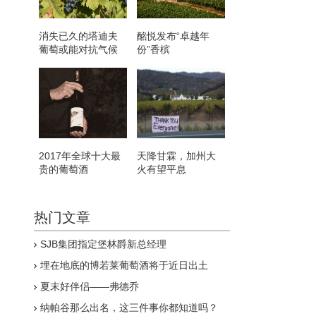
消失已久的塔迪夫
酩悦发布“卓越年
葡萄或能对抗气候
份”香槟
变化
2017年全球十大最
天降甘霖，加州大
贵的葡萄酒
火有望平息
热门文章
SJB集团指定堡林爵新总经理
埋在地底的博若莱葡萄酒将于近日出土
夏末好伴侣——弗德乔
纳帕谷那么出名，这三件事你都知道吗？