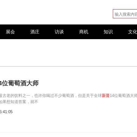
展会
酒庄
访谈
商机
知识
文
14位葡萄酒大师
最古老的饮料之一，也许你喝过不少葡萄酒，但是关于全球
新晋
14位葡萄酒大
如果想知道答案，就不
6:41:05