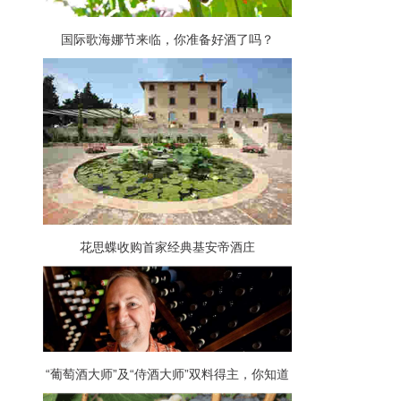
国际歌海娜节来临，你准备好酒了吗？
花思蝶收购首家经典基安帝酒庄
“葡萄酒大师”及“侍酒大师”双料得主，你知道
都有谁吗？