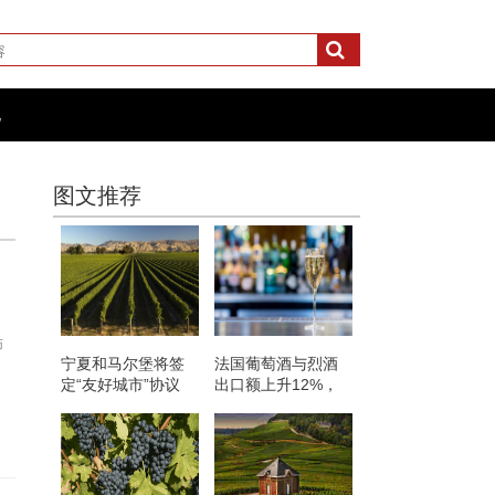
化
图文推荐
师
宁夏和马尔堡将签
法国葡萄酒与烈酒
定“友好城市”协议
出口额上升12%，
达60亿欧元