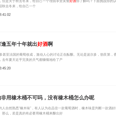
，但是关于秋去冬来，给自己一个理由享受美食
好酒
你了解吗？下面挑战你的
绍秋去冬来，给自己一个
8:41:02
何逢五年十年就出
好酒
啊
波尔多甚至法国的葡萄收成，激动人心的讨论正在酝酿。无论是波尔多，勃艮第，
，去年夏天近乎完美的天气都慷慨地给了产
3:45:20
的非用橡木桶不可吗，没有橡木桶怎么办呢
的人自然熟悉“橡木味”，有人认为在品尝一款葡萄酒时，橡木味是判断一款酒好
。那么，若是真的有必要用橡木桶来酿出好