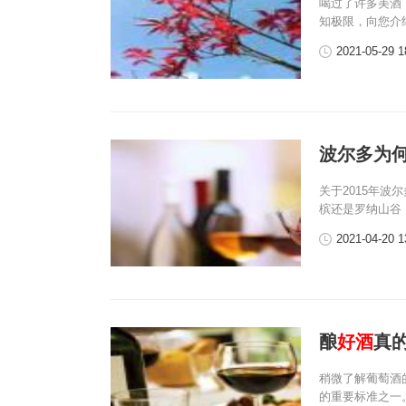
喝过了许多美酒
知极限，向您介
2021-05-29 1
波尔多为
关于2015年
槟还是罗纳山谷
2021-04-20 1
酿
好酒
真
稍微了解葡萄酒
的重要标准之一