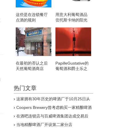
这些是在连锁餐厅
用意大利葡萄酒品
点酒的规则
尝托斯卡纳的阳光
区
在最初的否认之后
PapilleGustative的
天然葡萄酒商店
葡萄酒和爵士乐之
AldaskellarWine Co
夜
获准在South
萄
Wedge开业
热门文章
这家拥有30年历史的啤酒厂于10月25日从
Pitcher Partners Advisory&Reconstruction召
Coopers Brewery曾考虑购买一家精酿啤酒
集清算人
厂虽然迄今为止它没有看到购买一家的价值
在酒吧连锁店与百威啤酒集团达成交易后
Strongbow和John Smith's是将从
当地精酿啤酒厂开设第二家分店
Wetherspoon菜单中剔除的饮品之一