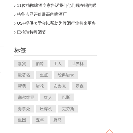
11位精酿啤酒专家告诉我们他们现在喝的暖
冬
？
格鲁吉亚评价最高的啤酒厂
USF提供奖学金以帮助为啤酒行业带来更多
多样性
巴拉瑞特啤酒节
标签
嘉宾
伯爵
工人
世界杯
于
最著名
重点
经典语录
帮我
鲜花
布鲁克
罗森
塞尔维亚
红人
巴斯
办事处
压榨机
克劳斯
重围
五年
野马