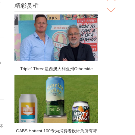
认
精彩赏析
香
Triple1Three是西澳大利亚州Otherside
Brewing Co的母公司 是越来越多进行众包融
资轮次的啤酒厂中的最新一家
坏
GABS Hottest 100专为消费者设计为所有啤