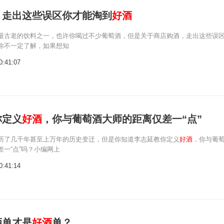
，走出这些误区你才能淘到
好酒
最古老的饮料之一，也许你喝过不少葡萄酒，但是关于商店购酒，走出这些误
你不一定了解，如果想知
0:41:07
你定义
好酒
，你与葡萄酒大师的距离仅差一“点”
历了几千年甚至上万年的历史变迁，但是你知道李志延教你定义
好酒
，你与葡
一“点”吗？小编网上
0:41:14
酒单才是
好酒
单？