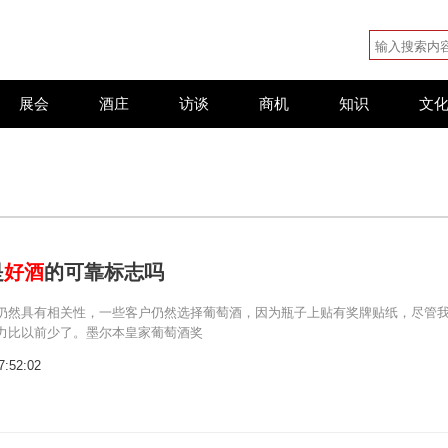
展会
酒庄
访谈
商机
知识
文
是
好酒
的可靠标志吗
仍然具有相关性，一些客户仍然选择葡萄酒，因为瓶子上贴有奖牌贴纸，尽管
力比以前少了。墨尔本皇家葡萄酒奖
7:52:02