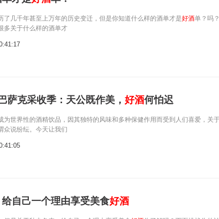
历了几千年甚至上万年的历史变迁，但是你知道什么样的酒单才是
好酒
单？吗
很多关于什么样的酒单才
0:41:17
玳-巴萨克采收季：天公既作美，
好酒
何怕迟
成为世界性的酒精饮品，因其独特的风味和多种保健作用而受到人们喜爱，关
谓众说纷纭。今天让我们
0:41:05
，给自己一个理由享受美食
好酒