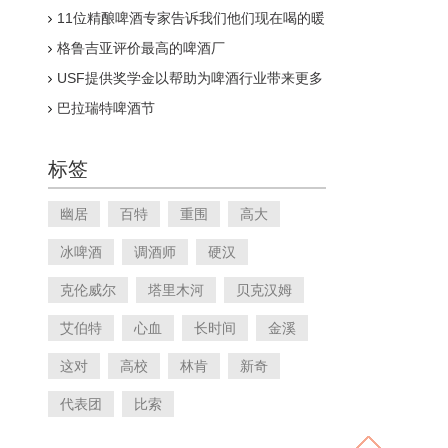
11位精酿啤酒专家告诉我们他们现在喝的暖
冬
格鲁吉亚评价最高的啤酒厂
USF提供奖学金以帮助为啤酒行业带来更多
多样性
巴拉瑞特啤酒节
标签
幽居
百特
重围
高大
冰啤酒
调酒师
硬汉
克伦威尔
塔里木河
贝克汉姆
艾伯特
心血
长时间
金溪
这对
高校
林肯
新奇
代表团
比索