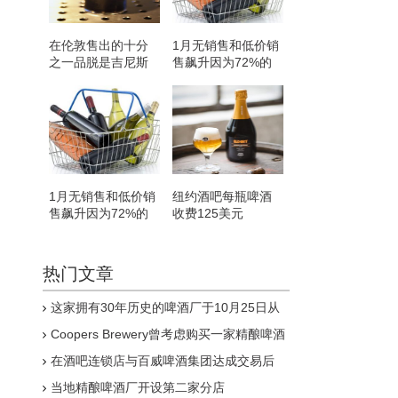
在伦敦售出的十分
1月无销售和低价销
之一品脱是吉尼斯
售飙升因为72%的
啤酒
成年人发誓要永久
减少饮酒量
1月无销售和低价销
纽约酒吧每瓶啤酒
售飙升因为72%的
收费125美元
成年人发誓要永久
减少饮酒量
热门文章
这家拥有30年历史的啤酒厂于10月25日从
Pitcher Partners Advisory&Reconstruction召
Coopers Brewery曾考虑购买一家精酿啤酒
集清算人
厂虽然迄今为止它没有看到购买一家的价值
在酒吧连锁店与百威啤酒集团达成交易后
Strongbow和John Smith's是将从
当地精酿啤酒厂开设第二家分店
Wetherspoon菜单中剔除的饮品之一