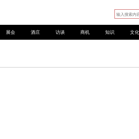
展会
酒庄
访谈
商机
知识
文