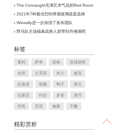
The Connaught充满艺术气息的Red Room
供应世界上最好的葡萄酒
2021年7种最佳烈性啤酒玻璃器皿选择
Wineally进一步加强了发布团队
野马队主场揭幕战将人群带到丹佛酒吧
标签
莱利
萨奇
高铁
在线销售
你所
土耳其
米兰
捷克
抗衰老
电脑
鸭子
美元
石家庄
约合
多变
港币
市民
宝塔
修斯
干酪
精彩赏析