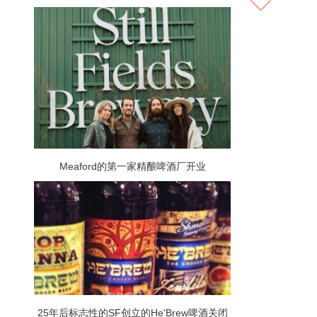
Meaford的第一家精酿啤酒厂开业
25年后标志性的SF创立的He'Brew啤酒关闭