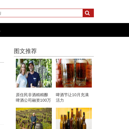
化
图文推荐
原住民非酒精精酿
啤酒节让10月充满
啤酒公司融资100万
活力
美元