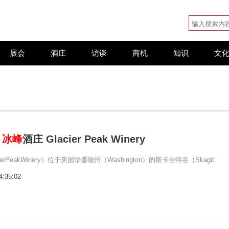
展会
酒庄
访谈
商机
知识
文
：
冰峰
酒庄 Glacier Peak Winery
ierPeakWinery）位于美国华盛顿州（Washington）的斯卡吉特谷（Skagit
4:35:02