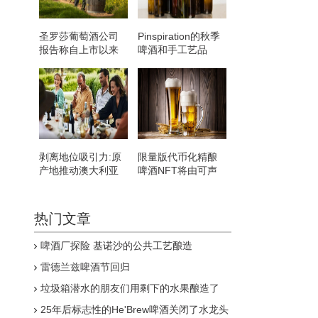
圣罗莎葡萄酒公司
Pinspiration的秋季
报告称自上市以来
啤酒和手工艺品
净收入增长
剥离地位吸引力:原
限量版代币化精酿
产地推动澳大利亚
啤酒NFT将由可声
独立葡萄酒行业的
称的物理化身支持
增长
热门文章
啤酒厂探险 基诺沙的公共工艺酿造
雷德兰兹啤酒节回归
垃圾箱潜水的朋友们用剩下的水果酿造了
10000瓶葡萄酒
25年后标志性的He'Brew啤酒关闭了水龙头