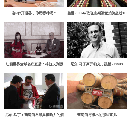
这6种开瓶器，你用哪种呢？
整桶2016年玫瑰山期酒竞拍价超过10
万美元
红酒世界全球名庄直播：格拉夫列级
尼尔·马丁离开帕克，跳槽Vinous
庄拉图玛蒂雅克
尼尔·马丁：葡萄酒界最具影响力的酒
葡萄酒与橡木的那些事儿
评家之一