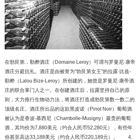
在勃艮第，勒桦酒庄（Domaine Leroy）可谓与罗曼尼·康帝
酒庄分庭抗礼。酒庄是由被誉为“勃艮第女王”的拉露·比兹-
勒桦（Lalou Bize-Leroy）所创建的，她曾是罗曼尼·康帝酒
庄的联合掌门人之一。在创建酒庄后，拉露坚持自己的原
则，大力推行生物动力法，将酒庄打造成勃艮第数一数二的
顶级名庄。酒庄所出品的这款黑皮诺（Pinot Noir）葡萄酒
被认为是香波-慕西尼（Chambolle-Musigny）最贵的葡萄
酒，其均价为7,880美元（约合人民币52,280元），有些年
份甚至高达33,188美元（约合人民币220,189元）。 4.