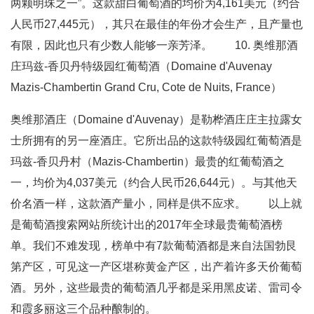
两颗明珠之一”。这款甜白葡萄酒的均价为4,161美元（约合
人民币27,445元），其只在最佳的年份才会生产，且产量也
有限，因此也只有少数人能够一亲芳泽。 10. 奥维那酒
庄玛兹-香贝丹特级园红葡萄酒（Domaine d'Auvenay
Mazis-Chambertin Grand Cru, Cote de Nuits, France）
奥维那酒庄（Domaine d'Auvenay）是勒桦酒庄庄主拉露女
士所拥有的另一座酒庄。它所出品的这款特级园红葡萄酒是
玛兹-香贝丹村（Mazis-Chambertin）最贵的红葡萄酒之
一，均价为4,037美元（约合人民币26,644元）。与其他天
价名酒一样，这款酒产量小，同样是供不应求。 以上就
是葡萄酒搜索网站所统计出的2017年全球最贵葡萄酒榜
单。我们不难发现，榜单中有7款葡萄酒都是来自法国勃艮
第产区，可见这一产区堪称黄金产区，出产着许多天价葡萄
酒。另外，这些最贵的葡萄酒几乎都是采用黑皮诺、雷司令
和霞多丽这三个品种酿制的。