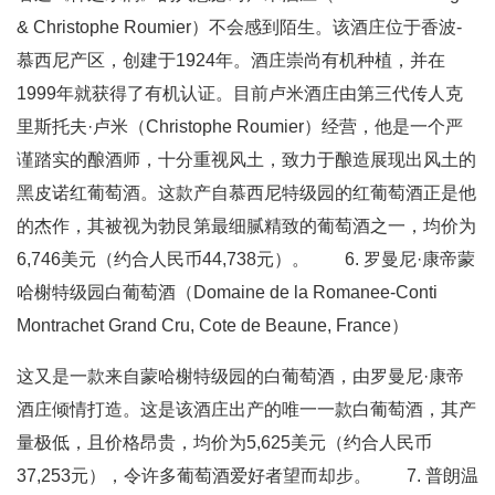
& Christophe Roumier）不会感到陌生。该酒庄位于香波-
慕西尼产区，创建于1924年。酒庄崇尚有机种植，并在
1999年就获得了有机认证。目前卢米酒庄由第三代传人克
里斯托夫·卢米（Christophe Roumier）经营，他是一个严
谨踏实的酿酒师，十分重视风土，致力于酿造展现出风土的
黑皮诺红葡萄酒。这款产自慕西尼特级园的红葡萄酒正是他
的杰作，其被视为勃艮第最细腻精致的葡萄酒之一，均价为
6,746美元（约合人民币44,738元）。 6. 罗曼尼·康帝蒙
哈榭特级园白葡萄酒（Domaine de la Romanee-Conti
Montrachet Grand Cru, Cote de Beaune, France）
这又是一款来自蒙哈榭特级园的白葡萄酒，由罗曼尼·康帝
酒庄倾情打造。这是该酒庄出产的唯一一款白葡萄酒，其产
量极低，且价格昂贵，均价为5,625美元（约合人民币
37,253元），令许多葡萄酒爱好者望而却步。 7. 普朗温