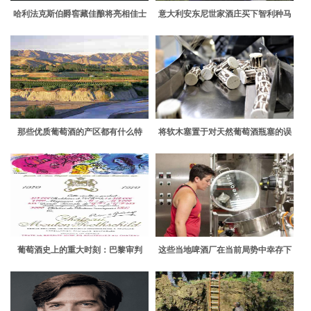
哈利法克斯伯爵窖藏佳酿将亮相佳士
意大利安东尼世家酒庄买下智利种马
得拍卖会
园酒庄
那些优质葡萄酒的产区都有什么特
将软木塞置于对天然葡萄酒瓶塞的误
点？
解中
葡萄酒史上的重大时刻：巴黎审判
这些当地啤酒厂在当前局势中幸存下
来