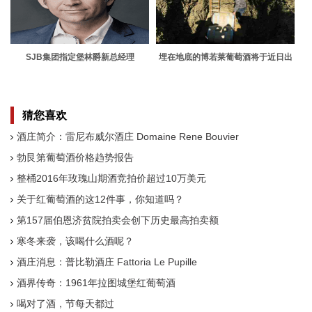
SJB集团指定堡林爵新总经理
埋在地底的博若莱葡萄酒将于近日出
土
猜您喜欢
酒庄简介：雷尼布威尔酒庄 Domaine Rene Bouvier
勃艮第葡萄酒价格趋势报告
整桶2016年玫瑰山期酒竞拍价超过10万美元
关于红葡萄酒的这12件事，你知道吗？
第157届伯恩济贫院拍卖会创下历史最高拍卖额
寒冬来袭，该喝什么酒呢？
酒庄消息：普比勒酒庄 Fattoria Le Pupille
酒界传奇：1961年拉图城堡红葡萄酒
喝对了酒，节每天都过