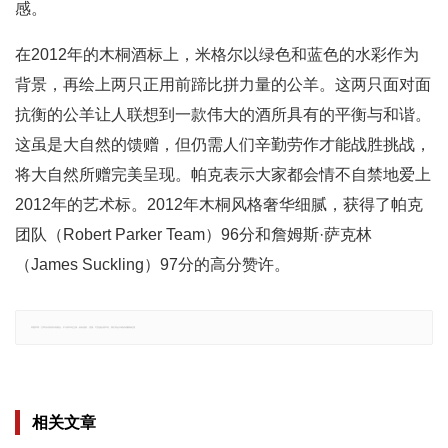
感。
在2012年的木桐酒标上，米格尔以绿色和蓝色的水彩作为
背景，再绘上两只正用前蹄比拼力量的公羊。这两只面对面
抗衡的公羊让人联想到一款伟大的酒所具有的平衡与和谐。
这虽是大自然的馈赠，但仍需人们辛勤劳作才能战胜挑战，
将大自然所赠完美呈现。帕克表示大家都会情不自禁地爱上
2012年的艺术标。2012年木桐风格奢华细腻，获得了帕克
团队（Robert Parker Team）96分和詹姆斯·萨克林
（James Suckling）97分的高分赞许。
郑重声明：文章仅代表原作者观点，不代表本站立场；如有侵权、违规，可直接反馈本站，我们将会作修改或删除处理。
相关文章