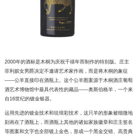
2000年的酒标是木桐为庆祝千禧年而制作的特别版。庄主
菲利嫔女男爵决定不邀请艺术家作画，而是将木桐的象征
——公羊直接印在酒瓶上。这个公羊图案源于木桐酒庄葡萄
酒艺术博物馆中最具代表性的藏品——奥斯伯格羊，一个来
自16世纪的镀金银器。
运用先进的镀金技术和珐琅彩技术，这只羊的形象被细微地
刻画在了酒瓶上，而酒瓶上其他的诸如家族徽章和庄主签名
等图案和文字也全部镀上金色，形成一个黑金交错、高贵典