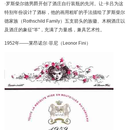
·罗斯柴尔德男爵开创了酒庄自行装瓶的先河。让·卡吕为这
特别年份设计了酒标，他的画用粗旷的手法描绘了罗斯柴尔
德家族（Rothschild Family）五支箭头的族徽、木桐酒庄以
及酒庄的象征“羊”，充满了力量感，兼具艺术性。
1952年——莱昂诺尔·菲尼（Leonor Fini）