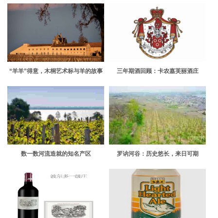
“羊羊”得意，木桐艺术标与羊的故事
三年期酒回顾：卡农嘉芙丽酒庄
数一数河流造就的知名产区
罗讷河谷：历史悠长，来日可期