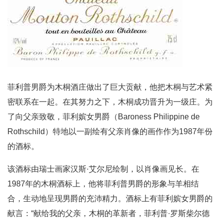
菲利普男爵为木桐酒庄做出了巨大贡献，他把木桐与艺术紧
密联系在一起。在其努力之下，木桐成功晋升为一级庄。为
了向父亲致敬，菲利嫔女男爵（Baroness Philippine de
Rothschild）特地以一副绘有父亲肖像的画作作为1987年份
的酒标。
该酒标由瑞士画家汉斯·艾尔尼绘制，以肖像画见长。在
1987年的木桐酒标上，他将菲利普男爵的形象与羊相结
合，生动地呈现男爵的充沛精力。酒标上有菲利嫔女男爵的
献言：“献给我的父亲，木桐的革新者，菲利普·罗斯柴尔德