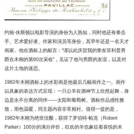
约翰·休斯顿以电影导演的身份为人熟知，同时他还有拳击
手、艺术爱好者、作家和演员等身份，其早年还是一名天才
画家。他在酒标上的献言：“谨以此庆贺我的挚友菲利普男
爵在木桐的第60次采收”，见证了他与男爵的友谊，以及对
这片土地的迷恋。
1982年木桐酒标上的水彩画是他最后几幅画作之一。画作
以具象的表达方式呈现：一只公羊在酒神节上欣然起舞，身
边是永不分离的同伴——太阳和葡萄树。酒标作品感性雅
致，用色温暖，同主题内容非常相衬。值得一提的是，
1982年木桐为绝世佳酿，获得了罗伯特·帕克（Robert
Parker）100分的满分评价，狂欢的羊也象征着喜悦的木