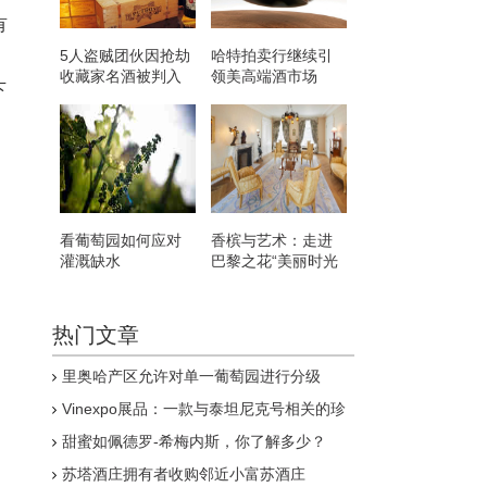
有
5人盗贼团伙因抢劫
哈特拍卖行继续引
收藏家名酒被判入
领美高端酒市场
下
狱
看葡萄园如何应对
香槟与艺术：走进
灌溉缺水
巴黎之花“美丽时光
之家”
热门文章
里奥哈产区允许对单一葡萄园进行分级
Vinexpo展品：一款与泰坦尼克号相关的珍
稀利口酒
甜蜜如佩德罗-希梅内斯，你了解多少？
苏塔酒庄拥有者收购邻近小富苏酒庄