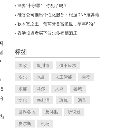
酒界“十宗罪”，你犯了吗？
硅谷公司推出个性化服务：根据DNA推荐葡
萄酒
软木塞之王，葡萄牙首富逝世，享年82岁
香港投资者买下波尔多福栖酒庄
国
标签
别
中
国政
银川市
供不应求
皮尔
水晶
人工智能
兰亭
中
浓郁
马尔
大麻
县城
5
的
文化
净利润
玫瑰
酒量
。
世界各地
反补贴
听说过
为
皮尔斯
机场
。