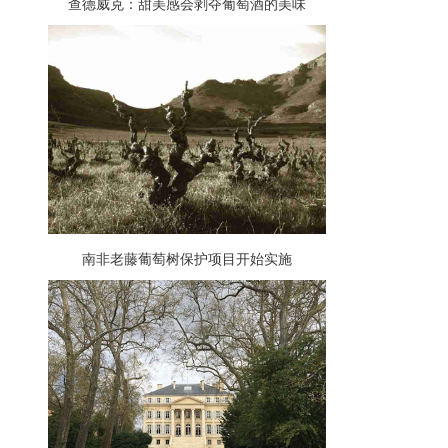
查德威克：甜美感会剥夺葡萄酒的美味
南非老藤葡萄树保护项目开始实施