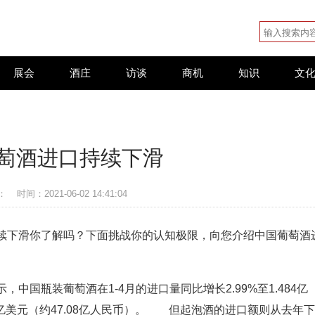
展会
酒庄
访谈
商机
知识
文
萄酒进口持续下滑
：
时间：2021-06-02 14:41:04
续下滑你了解吗？下面挑战你的认知极限，向您介绍中国葡萄酒
国瓶装葡萄酒在1-4月的进口量同比增长2.99%至1.484亿
93亿美元（约47.08亿人民币）。 但起泡酒的进口额则从去年下