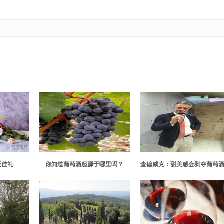
迁佳礼
你知道葡萄酒起源于哪里吗？
查德威克：甜美感会剥夺葡萄
美味