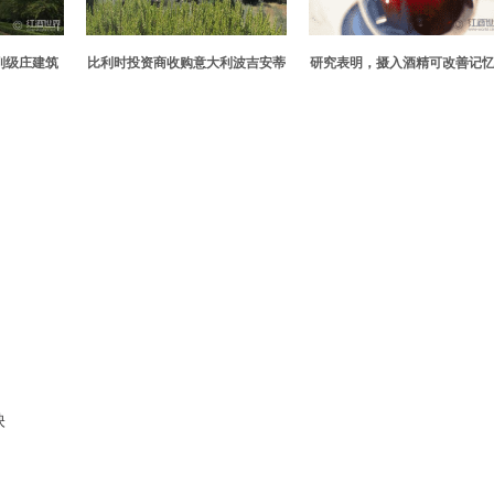
列级庄建筑
比利时投资商收购意大利波吉安蒂
研究表明，摄入酒精可改善记
克酒庄
映