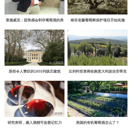
查德威克：甜美感会剥夺葡萄酒的美
南非老藤葡萄树保护项目开始实施
味
那些令人赞叹的1855列级庄建筑
比利时投资商收购意大利波吉安蒂克
酒庄
研究表明，摄入酒精可改善记忆力
美国的有机葡萄酒怎么了？