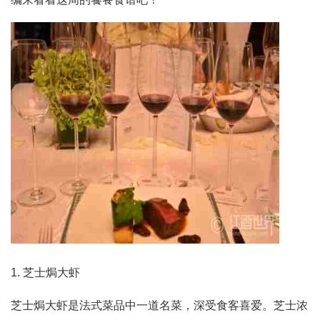
1. 芝士焗大虾
芝士焗大虾是法式菜品中一道名菜，深受食客喜爱。芝士浓