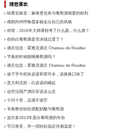
猜您喜欢
味蕾实验室：麻辣烫也有与葡萄酒相爱的权利
俄勒冈州呼唤霞多丽走出自己的风格
仰望：2016年大师课程考了什么题，什么酒？
你的白葡萄酒是否冰镇过度了？
酒庄信息：霍雅克酒庄 Chateau de Rouillac
节食的时候能喝葡萄酒吗？
酒庄信息：霍雅克酒庄 Chateau de Rouillac
放下手中的灰皮诺和雷司令，该换换口味了
意大利北部：白皮诺的崛起
这些法国产酒区应该这么念
十问十答，品酒不迷茫
专家教你轻松搭配奶酪与葡萄酒
波尔多2013年是白葡萄酒的年份
节日将至，学一招轻松搞定侍酒温度！