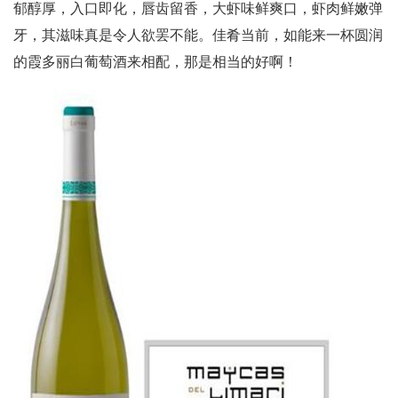
郁醇厚，入口即化，唇齿留香，大虾味鲜爽口，虾肉鲜嫩弹
牙，其滋味真是令人欲罢不能。佳肴当前，如能来一杯圆润
的霞多丽白葡萄酒来相配，那是相当的好啊！