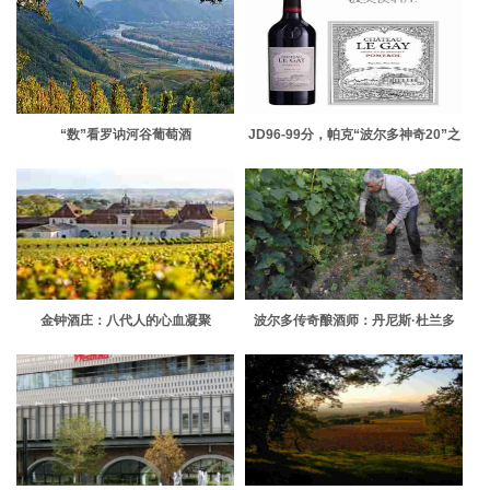
“数”看罗讷河谷葡萄酒
JD96-99分，帕克“波尔多神奇20”之
乐凯堡期酒上线
金钟酒庄：八代人的心血凝聚
波尔多传奇酿酒师：丹尼斯·杜兰多