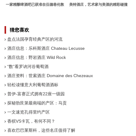
一家精酿啤酒吧已获准在伍德巷伦敦
美特酒庄，艺术家与美酒的精彩碰撞
地铁站的铁路拱门开业
猜您喜欢
盘点法国孕育经典产区的河流
酒庄信息：乐科斯酒庄 Chateau Lecusse
酒庄信息：野岩酒庄 Wild Rock
“数”看罗讷河谷葡萄酒
酒庄资料：世索酒庄 Domaine des Chezeaux
轻松读懂意大利葡萄酒酒标
普伊-富赛正式拥有22座一级园
探秘勃艮第最南端的产区：马贡
一文速览孔得里约产区
香槟VS卡瓦，有何不同？
喜欢巴巴莱斯科，这些名庄值得了解