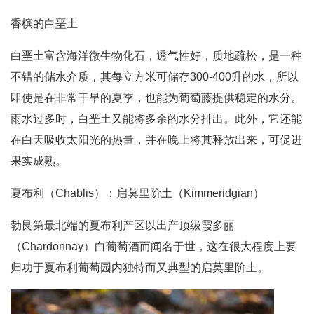
香槟的白垩土
白垩土富含海洋微生物化石，透气性好，质地疏松，是一种
不错的储水介质，其每立方米可储存300-400升的水，所以
即使是在非常干旱的夏季，也能为葡萄藤提供稳定的水分。
雨水过多时，白垩土又能将多余的水分排出。此外，它还能
在白天吸收太阳光的热量，并在晚上将其释放出来，可促进
果实成熟。
夏布利（Chablis）：启莫里阶土（Kimmeridgian）
勃艮第最北端的夏布利产区以出产顶级霞多丽
（Chardonnay）白葡萄酒而闻名于世，这在很大程度上要
归功于夏布利葡萄园内独特而又典型的启莫里阶土。