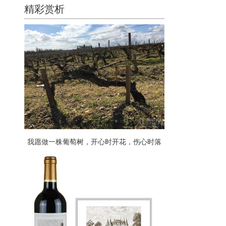
精彩赏析
我愿做一株葡萄树，开心时开花，伤心时落
叶