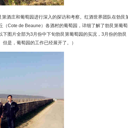
勃艮第酒庄和葡萄园进行深入的探访和考察。红酒世界团队在勃艮
恩丘（Cote de Beaune）各酒村的葡萄园，详细了解了勃艮第葡萄
下图片全部为3月份中下旬勃艮第葡萄园的实况，3月份的勃艮
。但是，葡萄园的工作已经展开了。）