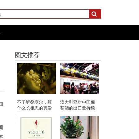
化
图文推荐
不了解桑塞尔，算
澳大利亚对中国葡
知
什么长相思的真爱
萄酒的出口量持续
粉？
攀升
葡
体