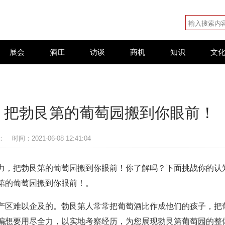
展会
酒庄
访谈
商机
知识
文
，把勃艮第的葡萄园搬到你眼前！
：
时间：2021-06-08 12:41:04
力，把勃艮第的葡萄园搬到你眼前！你了解吗？下面挑战你的认
第的葡萄园搬到你眼前！。
产区难以企及的。勃艮第人常常把葡萄酒比作成他们的孩子，把
编想要用尽全力，以实地考察经历，为您展现勃艮第葡萄园的整