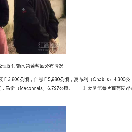
n）经理探讨勃艮第葡萄园分布情况
,806公顷，伯恩丘5,980公顷，夏布利（Chablis）4,300公
50公顷，马贡（Maconnais）6,797公顷。 1. 勃艮第每片葡萄园都
。