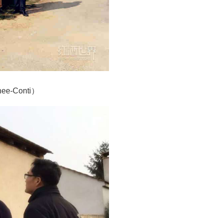
-Conti）