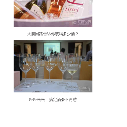
大脑回路告诉你该喝多少酒？
轻轻松松，搞定酒会不再愁