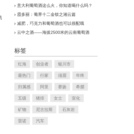
真的有用吗？
意大利葡萄酒这么火，你知道喝什么吗？
霞多丽：葡界十二金钗之湘云篇
第
减肥，巧克力和葡萄酒也可以很配哦
云中之酒——海拔2500米的云南葡萄酒
标签
红海
创业者
银川市
最热门
行家
须眉
年终
归属感
阿里
赛扬
希腊
五级
猪排
女士
宣化
矿物
尼古拉斯
石灰岩
雷诺
汽车