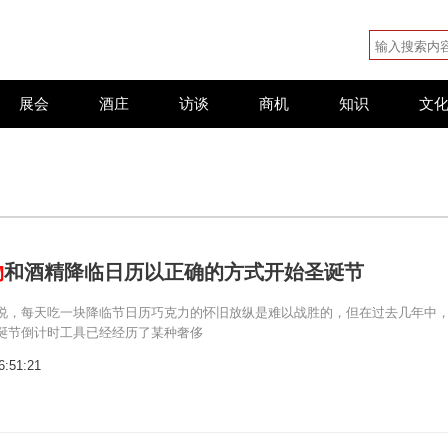
展会
酒庄
访谈
商机
知识
文
物
和酒精降临日历以正确的方式开始圣诞节
说，每天吃一块降临节日历巧克力的怀旧放纵是难以战胜的，但在过去几年中
诞节倒计时工具已经经历了某种奢侈
6:51:21