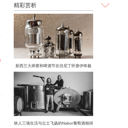
？
精彩赏析
物
新西兰大师赛和啤酒节在但尼丁怀唐伊终极
周末齐聚一堂
铁人三项生活与尘土飞扬的Nabor葡萄酒相得