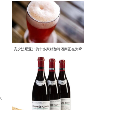
益彰
宾夕法尼亚州的十多家精酿啤酒商正在为啤
酒花为饥饿举杯
大