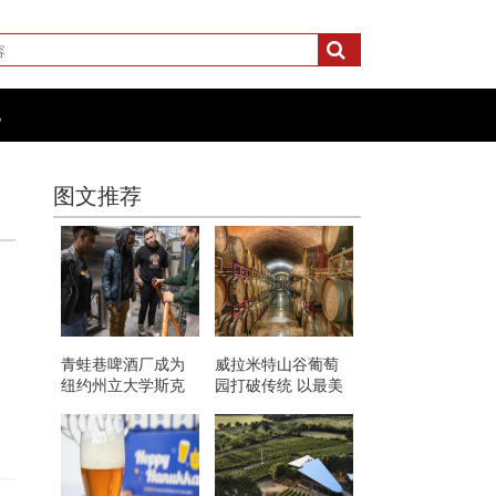
化
图文推荐
，
青蛙巷啤酒厂成为
威拉米特山谷葡萄
纽约州立大学斯克
园打破传统 以最美
内克塔迪啤酒项目
味的方式想象
的教室