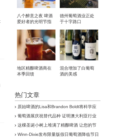
八个醉意之夜 啤酒
德州葡萄酒业正处
爱好者的光明节指
于十字路口
不
南
地区精酿啤酒商在
混合增加了白葡萄
本季回馈
酒的美感
巧
热门文章
原始啤酒的Lisa和Brandon Boldt将科学应
用于自发发酵的浪漫
葡萄酒展庆祝替代品种 证明澳大利亚行业
并不无聊
这棵圣诞小树上堆满了精酿啤酒 让您的节
日更加欢乐
Winn-Dixie发布限量版假日葡萄酒降临节日