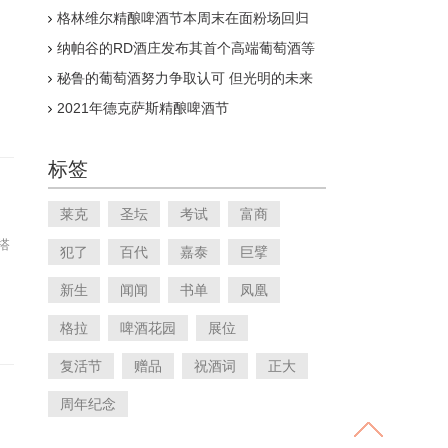
历
格林维尔精酿啤酒节本周末在面粉场回归
？
纳帕谷的RD酒庄发布其首个高端葡萄酒等
级
秘鲁的葡萄酒努力争取认可 但光明的未来
在望
2021年德克萨斯精酿啤酒节
标签
莱克
圣坛
考试
富商
搭
犯了
百代
嘉泰
巨擘
新生
闻闻
书单
凤凰
格拉
啤酒花园
展位
复活节
赠品
祝酒词
正大
周年纪念