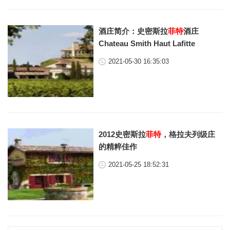
酒庄简介：史密斯拉
菲特
酒庄
Chateau Smith Haut Lafitte
2021-05-30 16:35:03
2012史密斯拉
菲特
，格拉夫列级庄
的精粹佳作
2021-05-25 18:52:31