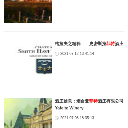
格拉夫之精粹——史密斯拉
菲特
酒庄
2021-07-12 13:41:14
酒庄信息：烟台亚
菲特
酒庄有限公司
Yafelte Winery
2021-07-08 18:35:13