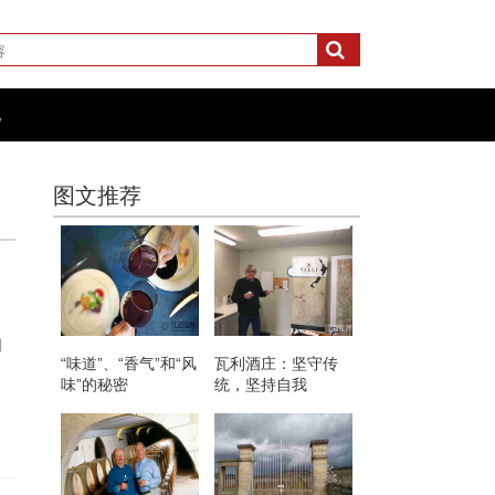
化
图文推荐
涮
“味道”、“香气”和“风
瓦利酒庄：坚守传
味”的秘密
统，坚持自我