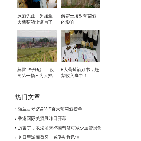
冰酒先锋，为加拿
解密土壤对葡萄酒
大葡萄酒业谱写了
的影响
辉煌的篇章
莫雷-圣丹尼——勃
6大葡萄酒好书，赶
艮第一颗不为人熟
紧收入囊中！
知的明珠
热门文章
骊兰古堡跻身WS百大葡萄酒榜单
香港国际美酒展昨日开幕
厉害了，吸烟前来杯葡萄酒可减少血管损伤
冬日里游葡萄牙，感受别样风情