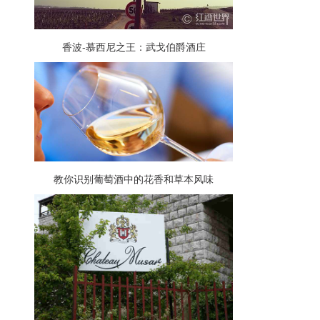
香波-慕西尼之王：武戈伯爵酒庄
教你识别葡萄酒中的花香和草本风味