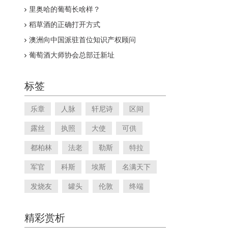
里奥哈的葡萄长啥样？
稻草酒的正确打开方式
澳洲向中国派驻首位知识产权顾问
葡萄酒大师协会总部迁新址
标签
乐章
人脉
轩尼诗
区间
露丝
执照
大使
可供
都柏林
法老
勒斯
特拉
军官
科斯
埃斯
名满天下
发烧友
罐头
伦敦
终端
精彩赏析