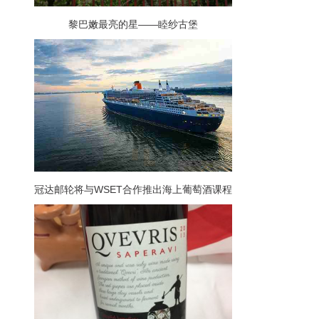
黎巴嫩最亮的星——睦纱古堡
冠达邮轮将与WSET合作推出海上葡萄酒课程