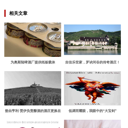
相关文章
为奥斯陆啤酒厂提供纸板载体
吉佳乐世家，罗讷河谷的传奇酒庄！
曾由亨利·贾伊负责酿酒的酒庄更换在
低调而耀眼，我眼中的“大宝剑”
美进口商