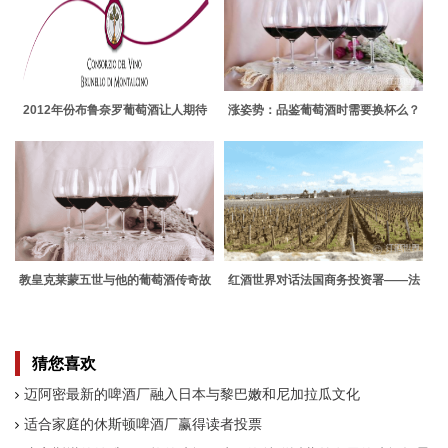
2012年份布鲁奈罗葡萄酒让人期待
涨姿势：品鉴葡萄酒时需要换杯么？
教皇克莱蒙五世与他的葡萄酒传奇故
红酒世界对话法国商务投资署——法
事
国展团唯一承办方
猜您喜欢
迈阿密最新的啤酒厂融入日本与黎巴嫩和尼加拉瓜文化
适合家庭的休斯顿啤酒厂赢得读者投票