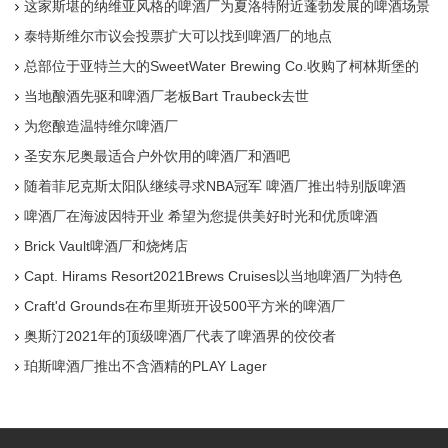
这家斯堪的纳维亚风格的啤酒厂为夏洛特附近蓬勃发展的啤酒场景
铺平了道路
泰特斯维尔市议会投票扩大可以找到啤酒厂的地点
总部位于亚特兰大的SweetWater Brewing Co.收购了柯林斯堡的
Red Truck啤酒厂
当地酿酒先驱和啤酒厂老板Bart Traubeck去世
为您酿造温特维尔啤酒厂
圣安东尼奥最适合户外饮用的啤酒厂和酒吧
随着菲尼克斯太阳队继续寻求NBA冠军 啤酒厂推出特别版啤酒
啤酒厂在海波因特开业 希望为您提供美好时光和优质啤酒
Brick Vault啤酒厂和烧烤店
Capt. Hirams Resort2021Brews Cruises以当地啤酒厂为特色
Craft'd Grounds在布里斯班开设500平方米的啤酒厂
奥斯汀2021年的顶级啤酒厂代表了啤酒界的佼佼者
珀斯啤酒厂推出不含酒精的PLAY Lager