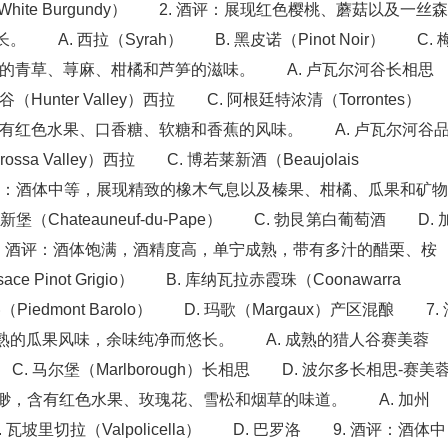
萄酒（White Burgundy） 2. 酒评：展现红色樱桃、蘑菇以及一丝森
. 西拉（Syrah） B. 黑皮诺（Pinot Noir） C. 
鲜的青草、荨麻、柑橘和芦笋的滋味。 A. 卢瓦尔河谷长相思
B. 猎人谷（Hunter Valley）西拉 C. 阿根廷特浓清（Torrontes
，带有红色水果、口香糖、软糖和香蕉的风味。 A. 卢瓦尔河谷
ossa Valley）西拉 C. 博若莱新酒（Beaujolais
 酒评：酒体中等，展现精致的橡木气息以及榛果、柑橘、瓜果和矿物
Chateauneuf-du-Pape） C. 勃艮第白葡萄酒 D. 
no） 6. 酒评：酒体饱满，酒精度高，单宁成熟，带有多汁的醋栗、桉
Pinot Grigio） B. 库纳瓦拉赤霞珠（Coonawarra
洛（Piedmont Barolo） D. 玛歌（Margaux）产区混酿 7. 
熟的瓜果风味，余味纯净而悠长。 A. 成熟的猎人谷赛美蓉
C. 马尔堡（Marlborough）长相思 D. 波尔多长相思-赛美
缈，含有红色水果、玫瑰花、雪松和烟草的味道。 A. 加州
 瓦坡里切拉（Valpolicella） D. 巴罗洛 9. 酒评：酒体中