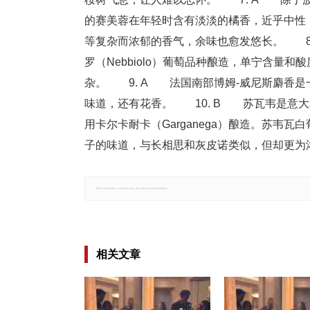
的赛美蓉在年轻时含有淡淡的橘香，近乎中性
等复杂而浓郁的香气，余味也愈发悠长。 8.
罗（Nebbiolo）葡萄品种酿造，单宁含量
杂。 9. A 法国南部博姆-威尼斯麝香
味道，还有花香。 10. B 苏瓦韦是意
用卡尔卡耐卡（Garganega）酿造。苏韦
子的味道，与长相思和灰皮诺类似，但却更为
郑重声明：文章仅代表原作者观点，不代表本站立场；如有侵权、违规，可直接反馈本站，我们将会作修改或删除处理。
相关文章