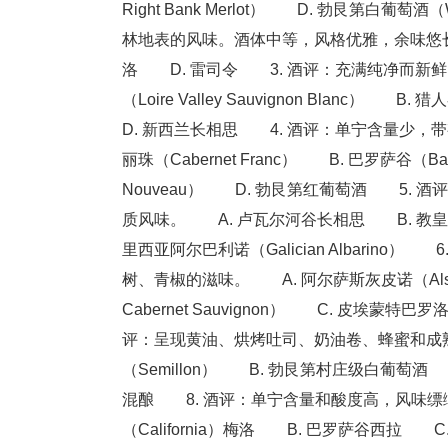
Right Bank Merlot） D. 勃艮第白葡
林地表的风味。酒体中等，风格优雅，余味悠长。 A
洛 D. 雷司令 3. 酒评：充满纯净而新
（Loire Valley Sauvignon Blanc） 
D. 新西兰长相思 4. 酒评：单宁含量少
丽珠（Cabernet Franc） B. 巴罗萨谷（Bar
Nouveau） D. 勃艮第红葡萄酒 5.
质风味。 A. 卢瓦尔河谷长相思 B. 教皇新堡（
里西亚阿尔巴利诺（Galician Albari
树、青椒的滋味。 A. 阿尔萨斯灰皮诺（Alsace 
Cabernet Sauvignon） C. 皮埃蒙特巴罗
评：呈现黄油、烘烤吐司、奶油卷、蜂蜜和成
（Semillon） B. 勃艮第村庄级白葡萄酒 
混酿 8. 酒评：单宁含量和酸度高，风味缥
（California）梅洛 B. 巴罗萨谷西拉 C.