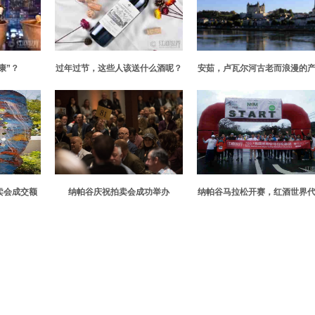
康”？
过年过节，这些人该送什么酒呢？
安茹，卢瓦尔河古老而浪漫的
区
卖会成交额
纳帕谷庆祝拍卖会成功举办
纳帕谷马拉松开赛，红酒世界
团获佳绩