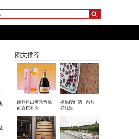
化
图文推荐
凯歌推出可录音桃
樱桃配红酒，酸甜
查
红香槟礼盒
好味道
这