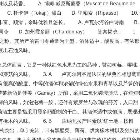
香。 A. 博姆-威尼斯麝香（Muscat de Beaume de
白 C. 托卡伊（Tokaji）甜白 D. 里帕索（Ripasso） 10.
丰富、顺滑，余味优雅且悠长。 A. 卢瓦尔河谷白诗南 B.
司令 D. 加州霞多丽（Chardonnay） 答案揭晓： 1.
”之称。其所产的雷司令通常为干型，酒体适中，酸度高，有浓郁
展出石油风味。
，但总体而言，它是一种以红色水果为主的品种，譬如树莓、樱桃
和蘑菇的风味。 3. A 卢瓦尔河谷是法国的经典长相思葡
有很高的酸度、中等的酒体和浓郁的绿色水果和青草以及芦笋的
莱新酒是佳美（Gamay）所酿，采用二氧化碳浸渍法，在短短
鲜的风味，如泡泡糖一般，还伴有紫罗兰与玫瑰的芬芳，入口甜
萄酒主要是指采用霞多丽酿制的干白。其酒体适中或饱满，展现
有橡木的风味。 6. B 库纳瓦拉产区素以“红土地，桉树
结构突出，单宁充沛，带有黑醋栗、薄荷、烘烤橡木桶以及独特的
波尔多，澳大利亚猎人谷的赛美蓉表现也非常值得称道。这里所