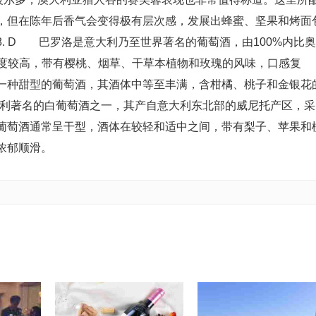
，但在陈年后香气会变得极有层次感，发展出蜂蜜、坚果和烤面
 D 巴罗洛是意大利乃至世界著名的葡萄酒，由100%内比奥
和酸度较高，带有樱桃、烟草、干草本植物和玫瑰的风味，口感复
是一种甜型的葡萄酒，其酒体中等至丰满，含柑橘、桃子和金银花
大利著名的白葡萄酒之一，其产自意大利东北部的威尼托产区，采
瓦白葡萄酒通常呈干型，酒体在较轻和适中之间，带有梨子、苹果和
浓郁顺滑。