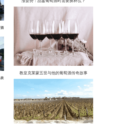
涨姿势：品鉴葡萄酒时需要换杯么？
产酒
教皇克莱蒙五世与他的葡萄酒传奇故事
代表