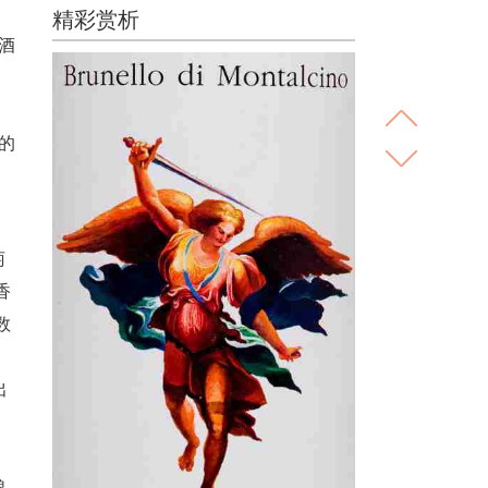
精彩赏析
 酒
的
、
萄
香
数
出
酿