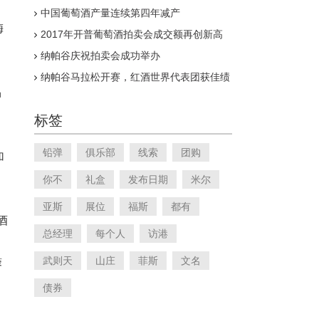
中国葡萄酒产量连续第四年减产
梅
2017年开普葡萄酒拍卖会成交额再创新高
纳帕谷庆祝拍卖会成功举办
）
纳帕谷马拉松开赛，红酒世界代表团获佳绩
品
标签
铅弹
俱乐部
线索
团购
加
你不
礼盒
发布日期
米尔
亚斯
展位
福斯
都有
酒
总经理
每个人
访港
武则天
山庄
菲斯
文名
蓉
债券