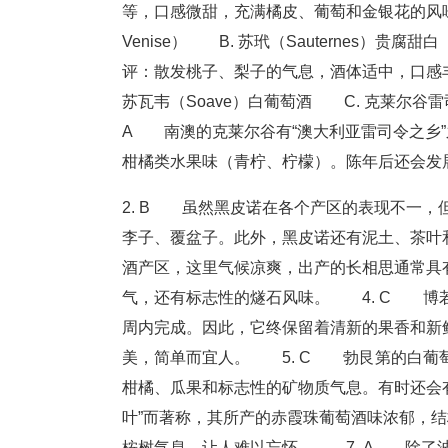
等，口感微甜，充满橘皮、葡萄和金银花的风味以及花
Venise） B. 苏玳（Sauternes）贵腐甜
评：散发桃子、梨子的气息，酒体适中，口感
苏瓦韦（Soave）白葡萄酒 C. 克莱尔谷雷
A 南澳的克莱尔谷有“澳大利亚雷司令之乡
柑橘类水果味（青柠、柠檬）。陈年后还会发
2. B 虽然黑皮诺在各个产区的表现不一
李子、覆盆子。此外，黑皮诺还有泥土、茶叶
酒产区，这里气候凉爽，出产的长相思通常具
气，还有标志性的燧石风味。 4. C 博若
周内完成。因此，它终保留着清新的果香和新
美，简单而宜人。 5. C 勃艮第的白葡
柑橘、瓜果和标志性的矿物质气息。有时还会
叶”而著称，其所产的赤霞珠葡萄酒味浓郁，
桉树气息，让人难以忘怀。 7. A 除了