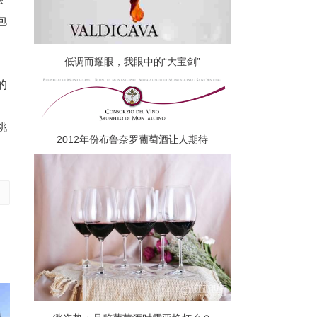
包
低调而耀眼，我眼中的“大宝剑”
的
桃
2012年份布鲁奈罗葡萄酒让人期待