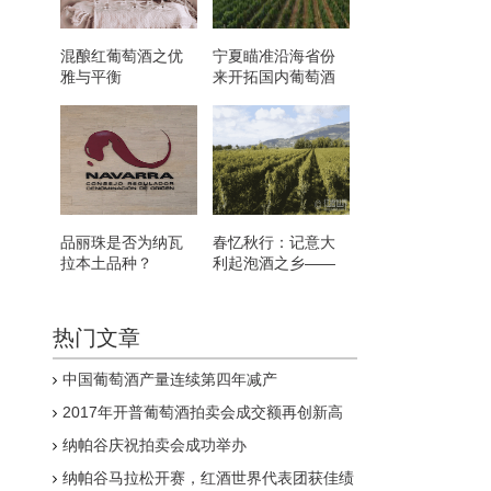
混酿红葡萄酒之优
宁夏瞄准沿海省份
雅与平衡
来开拓国内葡萄酒
市场
品丽珠是否为纳瓦
春忆秋行：记意大
拉本土品种？
利起泡酒之乡——
弗朗齐亚柯达之旅
热门文章
中国葡萄酒产量连续第四年减产
2017年开普葡萄酒拍卖会成交额再创新高
纳帕谷庆祝拍卖会成功举办
纳帕谷马拉松开赛，红酒世界代表团获佳绩