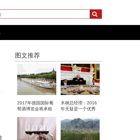
化
图文推荐
2017年德国国际葡
木桐总经理：2016
萄酒博览会将承租
年无疑是一个优秀
大型游轮
的年份
）
住