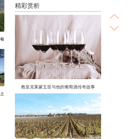
精彩赏析
葡萄
教皇克莱蒙五世与他的葡萄酒传奇故事
漫之