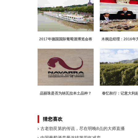
2017年德国国际葡萄酒博览会将
木桐总经理：2016年
承租大型游轮
优秀的年份
品丽珠是否为纳瓦拉本土品种？
春忆秋行：记意大利
——弗朗齐亚柯
猜您喜欢
古老勃艮第的传说，尽在明晚8点的大师直播
中国葡萄酒产量连续第四年减产