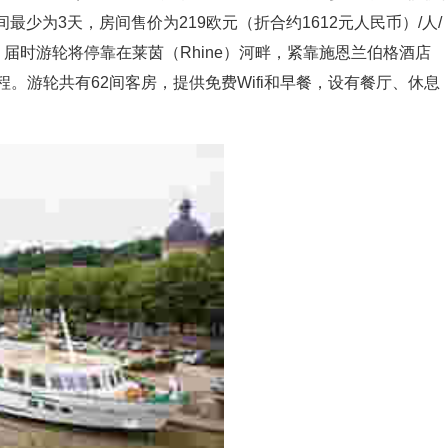
少为3天，房间售价为219欧元（折合约1612元人民币）/人/
届时游轮将停靠在莱茵（Rhine）河畔，紧靠施恩兰伯格酒店
步行路程。游轮共有62间客房，提供免费Wifi和早餐，设有餐厅、休息