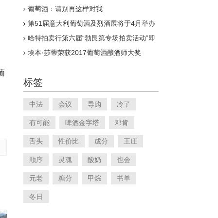
葡萄酒：请别再这样对我
第51届意大利葡萄酒及烈酒展将于4月举办
哈特拍卖行第六届“勃艮第专场拍卖活动”即
将开启
埃本·莎蒂荣获2017葡萄酒酿酒师大奖
葡
标签
中法
会议
导购
冷了
有可能
啤酒金字塔
邓肯
舌头
性价比
成分
王庄
顺序
灵魂
酸奶
也会
元老
糖分
甲烷
书单
冬日