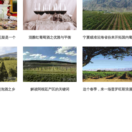
无疑是一个
混酿红葡萄酒之优雅与平衡
宁夏瞄准沿海省份来开拓国内
酒市场
起泡酒之乡
解读阿根廷产区的关键词
这个春季，来一场普罗旺斯浪
达之旅
旅