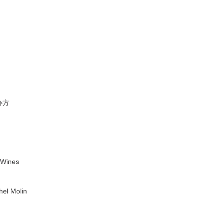
办方
Wines
l Molin