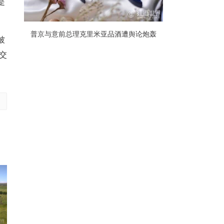
是
普京与意前总理克里米亚品酒遭舆论炮轰
被
交