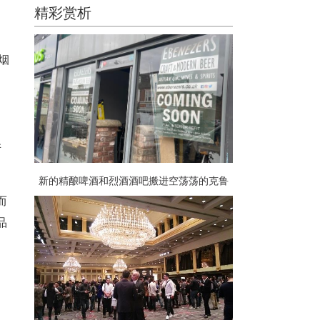
精彩赏析
烟
并
新的精酿啤酒和烈酒酒吧搬进空荡荡的克鲁
场地
而
品
，