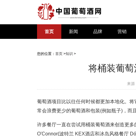
首页
新闻
品牌
营销
您的位置：
首页
>
知识
>
将桶装葡萄
来源
葡萄酒项目比以往任何时候都更加本地化。将
常会浪费更少的葡萄酒和包装(例如瓶子)，而
许多餐厅一直在尝试用桶装葡萄酒来创造更多的
O'Connor(波特兰 KEX酒店和冰岛风格餐厅