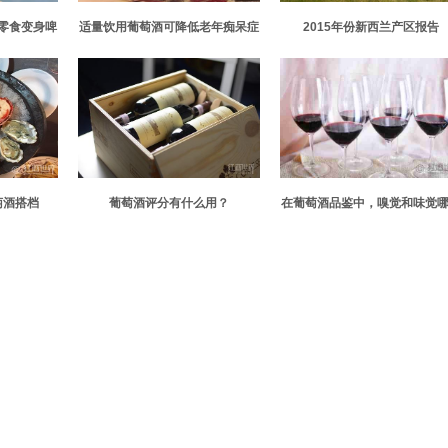
零食变身啤
适量饮用葡萄酒可降低老年痴呆症
2015年份新西兰产区报告
的风险
萄酒搭档
葡萄酒评分有什么用？
在葡萄酒品鉴中，嗅觉和味觉
个更重要？