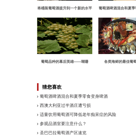
将桶装葡萄酒提升到一个新的水平
葡萄酒啤酒混合和夏季
酒
葡萄品种的幕后英雄——瑚珊
各类海鲜的最佳葡
（Roussanne）
猜您喜欢
葡萄酒啤酒混合和夏季零食变身啤酒
西澳大利亚过半酒庄遭亏损
适量饮用葡萄酒可降低老年痴呆症的风险
参观品酒室要注意什么？
圣巴巴拉葡萄酒产区速览