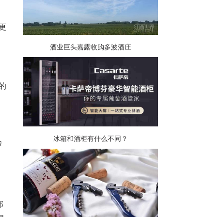
更
酒业巨头嘉露收购多波酒庄
的
冰箱和酒柜有什么不同？
重
部