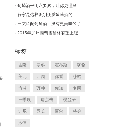
葡萄酒平衡六要素，让你更懂酒！
行家是这样识别变质葡萄酒的
三文鱼配葡萄酒，没有更美味的了
2015年加州葡萄酒价格有望上涨
标签
吉隆
寒冬
霍布斯
矿物
美元
西园
你看
涨幅
海
汽油
万种
你知
名园
三季度
请点击
覆盆子
迪尼
园长
百合
将会
液体
们