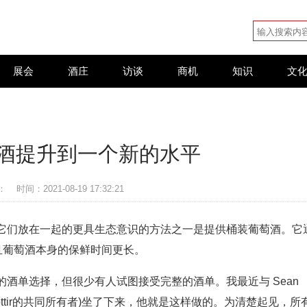
展会
酒庄
访谈
商机
知识
文
酒提升到一个新的水平
：
时间：2021-08-19 17:32:21
它们放在一起的更具生态意识的方法之一是提供桶装葡萄酒。它
且葡萄酒本身的保鲜时间更长。
酒单选择，但很少有人试图接受完整的酒单。我最近与 Sean
 Dóttir的共同所有者)坐了下来，他就是这样做的。为清楚起见，所