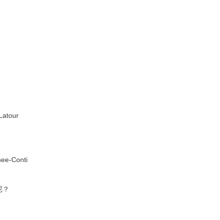
tour
e-Conti
呢？