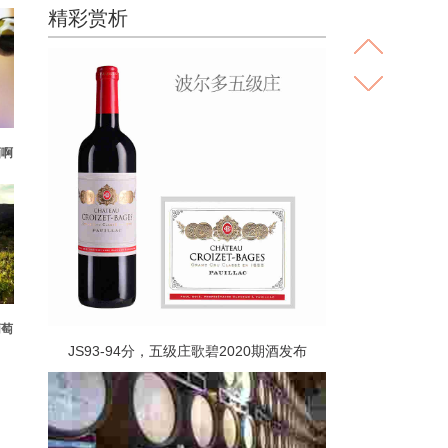
精彩赏析
酒啊
葡萄
JS93-94分，五级庄歌碧2020期酒发布