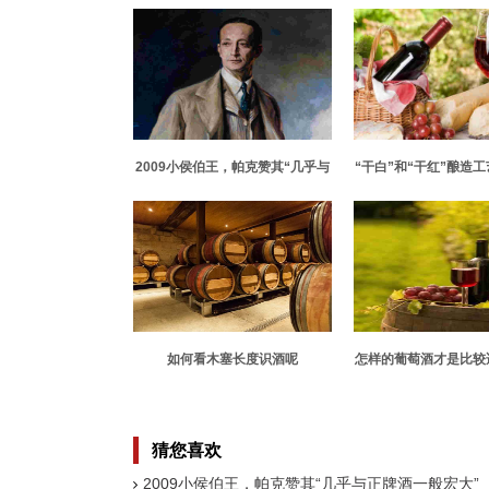
2009小侯伯王，帕克赞其“几乎与
“干白”和“干红”酿造
正牌酒一般宏大”
别
如何看木塞长度识酒呢
怎样的葡萄酒才是比较
呢？大家知道哪
猜您喜欢
2009小侯伯王，帕克赞其“几乎与正牌酒一般宏大”