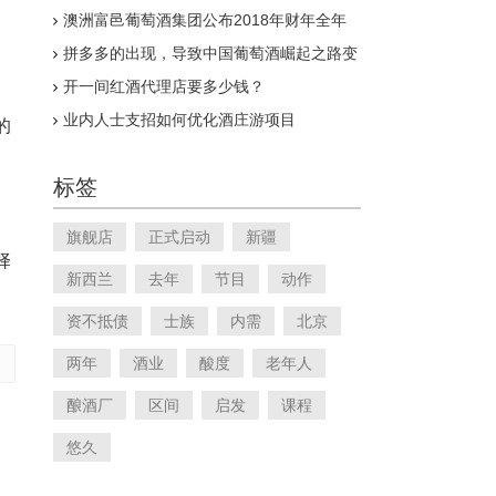
澳洲富邑葡萄酒集团公布2018年财年全年
业绩报告
拼多多的出现，导致中国葡萄酒崛起之路变
得漫长
开一间红酒代理店要多少钱？
业内人士支招如何优化酒庄游项目
的
标签
旗舰店
正式启动
新疆
择
新西兰
去年
节目
动作
资不抵债
士族
内需
北京
两年
酒业
酸度
老年人
酿酒厂
区间
启发
课程
悠久