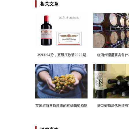
相关文章
JS93-94分，五级庄歌碧2020期
红酒代理需要具备什
酒发布
英国维特罗斯超市的有机葡萄酒销
进口葡萄酒代理还有
售量增长57%