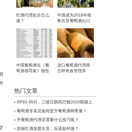
红酒代理起步怎么
中国成为2018年格
做？
鲁吉亚葡萄酒出口
国第三位
中国葡萄酒在《葡
进口葡萄酒代理商
萄酒倡导家》报告
怎样有效管理库
消
得分创新高
存？
的
热门文章
RP93-95分，三级庄朗高巴顿2020期酒上
线
葡萄酒专卖店如何提升葡萄酒销售量？
开葡萄酒代理店需要什么技巧呢？
空
想做红酒加盟生意，应该如何做？