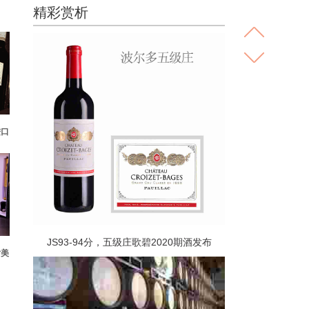
精彩赏析
进口
JS93-94分，五级庄歌碧2020期酒发布
对美