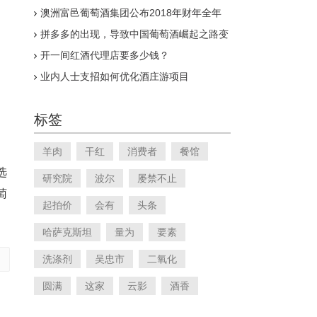
澳洲富邑葡萄酒集团公布2018年财年全年
业绩报告
拼多多的出现，导致中国葡萄酒崛起之路变
得漫长
开一间红酒代理店要多少钱？
业内人士支招如何优化酒庄游项目
标签
。
羊肉
干红
消费者
餐馆
选
研究院
波尔
屡禁不止
萄
起拍价
会有
头条
哈萨克斯坦
量为
要素
洗涤剂
吴忠市
二氧化
圆满
这家
云影
酒香