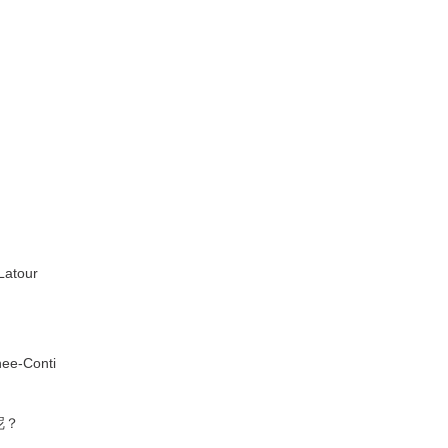
tour
e-Conti
呢？