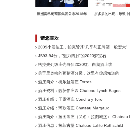
澳洲富邑葡萄酒集团公布2018年
拼多多的出现，导致中
财年全年业绩报告
起之路变得漫
猜您喜欢
2009小侯伯王，帕克赞其“几乎与正牌酒一般宏大”
JS93-94分，“魅力四射”的2020梦宝石
格拉夫列级庄壳白仙2020红、白期酒上线
关于里奥哈的葡萄酒分级，这里有你想知道的
酒庄简介：桃乐丝酒庄 Torres
酒庄资料：靓茨伯庄园 Chateau Lynch-Bages
酒庄介绍：干露酒庄 Concha y Toro
酒庄介绍：玛歌酒庄 Chateau Margaux
酒庄简介：拉图酒庄（又名：拉图城堡） Chateau La
酒庄信息：拉菲古堡 Chateau Lafite Rothschild