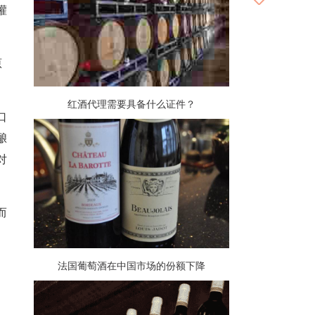
灌
原
红酒代理需要具备什么证件？
口
酿
对
而
法国葡萄酒在中国市场的份额下降