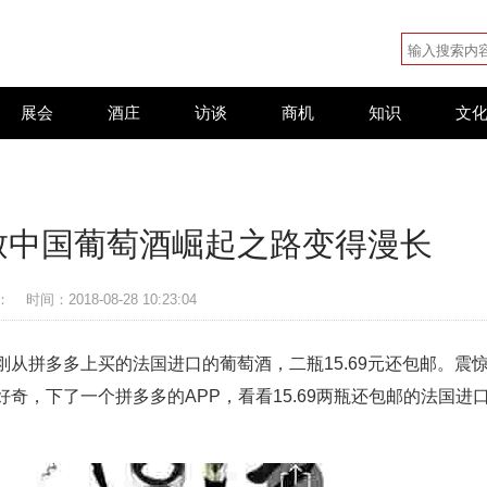
展会
酒庄
访谈
商机
知识
文
致中国葡萄酒崛起之路变得漫长
：
时间：2018-08-28 10:23:04
从拼多多上买的法国进口的葡萄酒，二瓶15.69元还包邮。震
奇，下了一个拼多多的APP，看看15.69两瓶还包邮的法国进