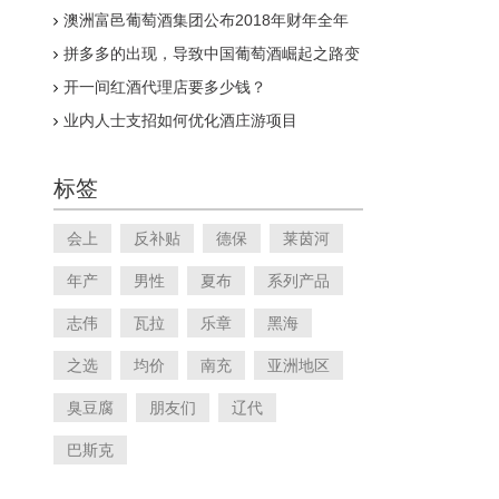
澳洲富邑葡萄酒集团公布2018年财年全年
业绩报告
拼多多的出现，导致中国葡萄酒崛起之路变
得漫长
开一间红酒代理店要多少钱？
业内人士支招如何优化酒庄游项目
标签
会上
反补贴
德保
莱茵河
年产
男性
夏布
系列产品
志伟
瓦拉
乐章
黑海
之选
均价
南充
亚洲地区
臭豆腐
朋友们
辽代
巴斯克