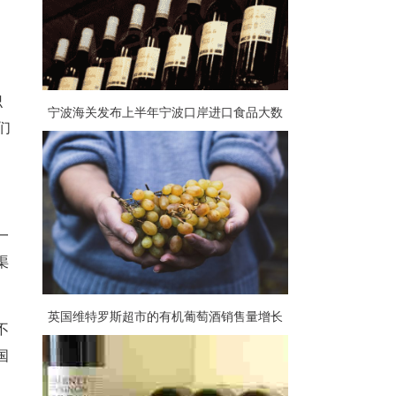
识
宁波海关发布上半年宁波口岸进口食品大数
们
据，葡萄酒占比大
一
渠
英国维特罗斯超市的有机葡萄酒销售量增长
不
57%
国