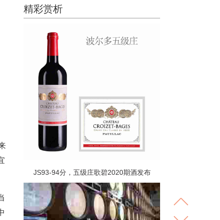
精彩赏析
来
宜
JS93-94分，五级庄歌碧2020期酒发布
当
中