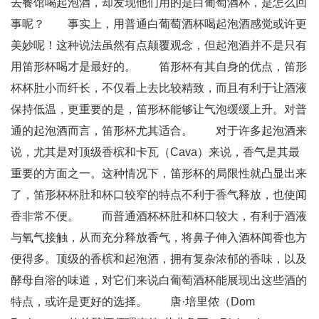
去餐馆喝起泡酒，却发现他们用的是白葡萄酒杯，是怎么回
事呢？ 事实上，用普通白葡萄酒杯喝起泡酒感觉或许更
美妙呢！这种说法虽然有点颠覆观念，但起泡酒并不是只有
用笛形杯喝才是最好的。 笛形杯有其自身的优点，笛形
杯杯肚小而纤长，不仅看上去比较精致，而且有利于让酒液
保持低温，更重要的是，笛形杯能够让气泡缓缓上升。对普
通的起泡酒而言，笛形杯尤其适合。 对于许多起泡酒来
说，尤其是对顶级香槟和卡瓦（Cava）来说，香气是其最
重要的方面之一。这种情况下，笛形杯的局限性就凸显出来
了，笛形杯杯肚和杯口较窄的特点不利于香气释放，也使闻
香非常不便。 而普通酒杯杯肚和杯口较大，有利于酒液
与氧气接触，从而充分释放香气，将鼻子伸入酒杯闻香也方
便得多。顶级的香槟和起泡酒，拥有复杂浓郁的香味，以及
酵母自溶的味道，对它们来说白葡萄酒杯能展现出这些酒的
特点，或许是更好的选择。 唐·培里侬（Dom