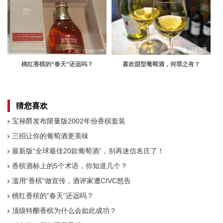
桃红香槟的“春天”还远吗？
喜欢甜型葡萄酒，何罪之有？
猜您喜欢
宝禄爵发布限量版2002年份香槟套装
三招让你的葡萄酒更美味
最新版“全球最佳20款葡萄酒”，别再迷信名庄了！
香槟酒标上的5个术语，你知道几个？
滥用“香槟”做宣传，酒评家遭CIVC怒告
桃红香槟的“春天”还远吗？
顶级特酿香槟为什么会如此成功？