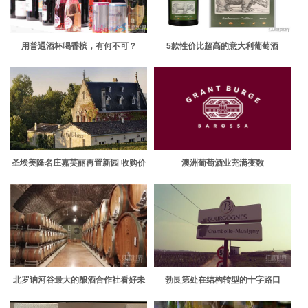
用普通酒杯喝香槟，有何不可？
5款性价比超高的意大利葡萄酒
圣埃美隆名庄嘉芙丽再置新园 收购价
澳洲葡萄酒业充满变数
格暂未公布
北罗讷河谷最大的酿酒合作社看好未
勃艮第处在结构转型的十字路口
来的发展