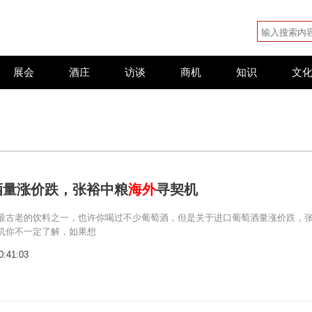
展会
酒庄
访谈
商机
知识
文
酒量涨价跌，张裕中粮
海外
寻契机
最古老的饮料之一，也许你喝过不少葡萄酒，但是关于进口葡萄酒量涨价跌，
机你不一定了解，如果想
0:41:03