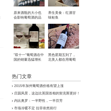
原来酒瓶的大小也
养生美食：红酒甘
会影响葡萄酒的品
味鲑鱼
商
质
"双十一"葡萄酒在中
黑色星期五到了，
国的销量迅猛增长
北美人都在用葡萄
酒做什么？
。
热门文章
2015年加州葡萄酒价格有望上涨
庄园风景，这边比英国首相的契克斯更好！
内比奥罗：一半野性，一半芬芳
市场冷暖不定 拉菲依然前行