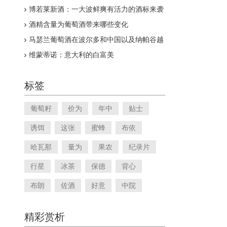
博若莱新酒：一大波鲜爽有活力的酒标来袭
酒精含量为葡萄酒带来哪些变化
马瑟兰葡萄酒在波尔多和中国以及纳帕谷越
来越受欢迎
维蒙蒂诺：意大利的白富美
标签
葡萄籽
价为
年中
贴士
诱饵
这张
蜜蜂
布依
哈瓦那
量为
果农
纪录片
行星
冰茶
保德
背心
布朗
佐酒
好意
中院
精彩赏析