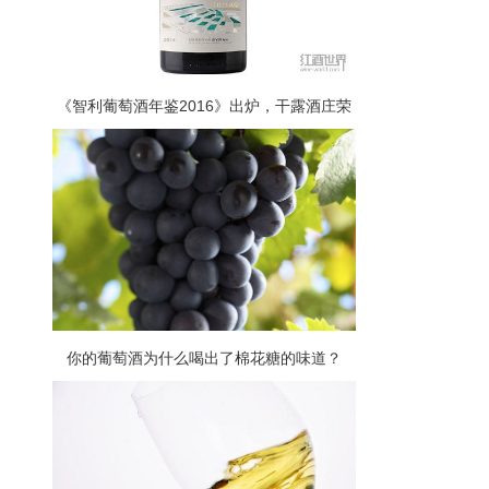
《智利葡萄酒年鉴2016》出炉，干露酒庄荣
获“最佳西拉”
你的葡萄酒为什么喝出了棉花糖的味道？