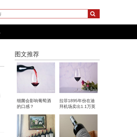
化
图文推荐
张
细菌会影响葡萄酒
拉菲1895年份在迪
的口感？
拜机场卖出1.1万英
镑高价