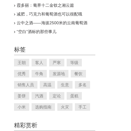
霞多丽：葡界十二金钗之湘云篇
减肥，巧克力和葡萄酒也可以很配哦
云中之酒——海拔2500米的云南葡萄酒
“空白”酒标的那些事儿
标签
王朝
客人
严寒
等级
优秀
牛角
发源地
餐饮
销售人员
高温
生意
多名
姜饼
汽酒
定论
蛋糕
小米
选购指南
火灾
手工
精彩赏析