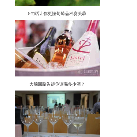
8句话让你更懂葡萄品种赛美蓉
大脑回路告诉你该喝多少酒？