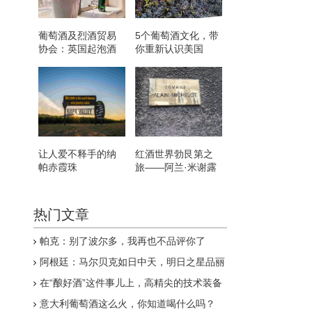
葡萄酒及烈酒贸易
5个葡萄酒文化，带
协会：英国起泡酒
你重新认识美国
与香槟不相上下
让人爱不释手的纳
红酒世界勃艮第之
帕赤霞珠
旅——阿兰·米谢露
酒庄
热门文章
帕克：别了波尔多，我再也不品评你了
阿根廷：马尔贝克如日中天，明日之星品丽
珠悄然升起
在“酿好酒”这件事儿上，高精尖的技术装备
真的有用吗？
意大利葡萄酒这么火，你知道喝什么吗？