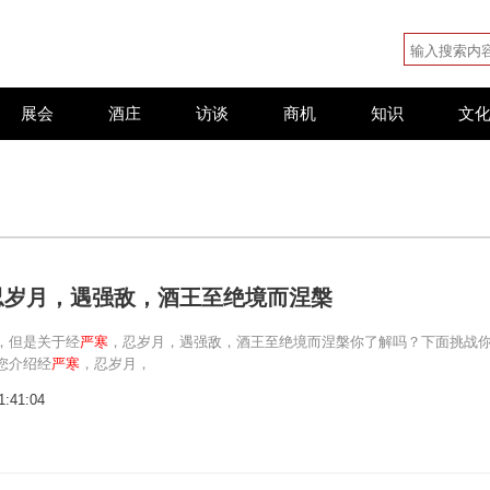
展会
酒庄
访谈
商机
知识
文
忍岁月，遇强敌，酒王至绝境而涅槃
，但是关于经
严寒
，忍岁月，遇强敌，酒王至绝境而涅槃你了解吗？下面挑战
您介绍经
严寒
，忍岁月，
1:41:04