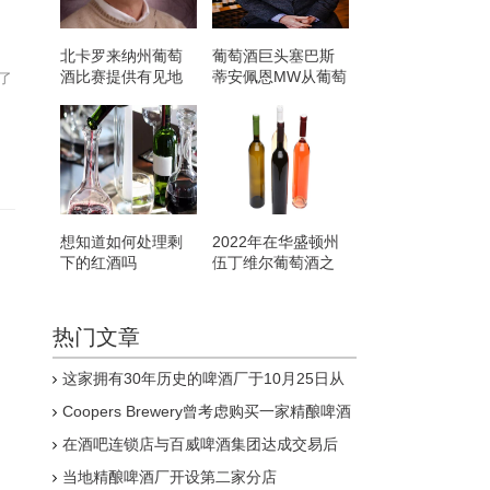
北卡罗来纳州葡萄
葡萄酒巨头塞巴斯
酒比赛提供有见地
蒂安佩恩MW从葡萄
去了
的选择
酒协会退休
想知道如何处理剩
2022年在华盛顿州
下的红酒吗
伍丁维尔葡萄酒之
乡的心脏地带宣布
的Belle和瓶装葡萄
酒奖
热门文章
这家拥有30年历史的啤酒厂于10月25日从
Pitcher Partners Advisory&Reconstruction召
Coopers Brewery曾考虑购买一家精酿啤酒
集清算人
厂虽然迄今为止它没有看到购买一家的价值
在酒吧连锁店与百威啤酒集团达成交易后
Strongbow和John Smith's是将从
当地精酿啤酒厂开设第二家分店
Wetherspoon菜单中剔除的饮品之一