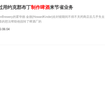
r通过用约克郡布丁
制作啤酒
来节省业务
onBrewery的霍华德·金德(HowardKinder)在封锁期间不得不关闭商店后几乎失
怪的想法帮助他扭转了啤酒厂的
6:06:04