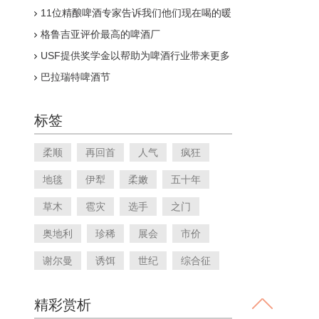
11位精酿啤酒专家告诉我们他们现在喝的暖
冬
格鲁吉亚评价最高的啤酒厂
USF提供奖学金以帮助为啤酒行业带来更多
多样性
巴拉瑞特啤酒节
标签
柔顺
再回首
人气
疯狂
地毯
伊犁
柔嫩
五十年
草木
雹灾
选手
之门
奥地利
珍稀
展会
市价
谢尔曼
诱饵
世纪
综合征
精彩赏析