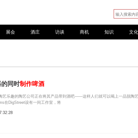
展会
酒庄
访谈
商机
知识
文
器的同时
制作啤酒
陶艺乐趣的陶艺公司正在将其产品带到酒吧——这样人们就可以喝上一品脱陶
ooms在DigStreet设有一间工作室，将
7:32:28