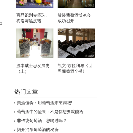
里
盲品识别赤霞珠、
散装葡萄酒博览会
梅洛与黑皮诺
成功召开
平
一
波本威士忌发展史
凯文·兹拉利与《世
（上）
界葡萄酒全书》
热门文章
美酒佳肴：用葡萄酒来烹调吧!
葡萄酒中的坚果：不是你想要就能给
非传统葡萄酒，您喝过吗？
揭开混酿葡萄酒的秘密