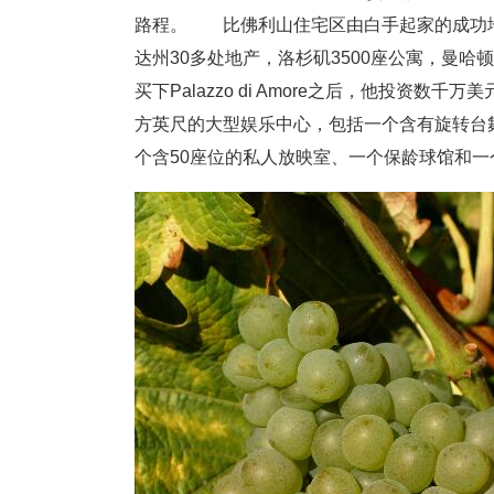
路程。 比佛利山住宅区由白手起家的成功地产企
达州30多处地产，洛杉矶3500座公寓，曼
买下Palazzo di Amore之后，他投资数
方英尺的大型娱乐中心，包括一个含有旋转台舞
个含50座位的私人放映室、一个保龄球馆和一