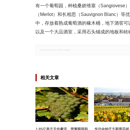
有一个葡萄园，种植桑娇维塞（Sangiovese）、西
（Merlot）和长相思（Sauvignon Bl
中，存放着熟成葡萄酒的橡木桶，地下酒窖可以
以及一个大品酒室，采用石头铺成的地板和砖砌拱形
郑重声明：文章仅代表原作者观点，不代表本站立场；如有侵权、违规，可直接反馈本站，我们将会作修改或删除处理。
相关文章
1.95亿美元天价豪宅，带葡萄园和
专访金钟庄主斯蒂芬妮