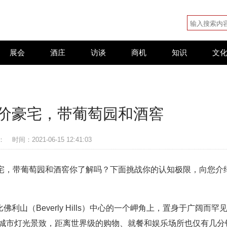
展会
酒庄
访谈
商机
知识
文
元天价豪宅，带葡萄园和酒窖
：
时间：2021-06-15 12:41:03
豪宅，带葡萄园和酒窖你了解吗？下面挑战你的认知极限，向您介
位于比佛利山（Beverly Hills）中心的一个岬角上，置身于广阔而罕
和城市灯光景致，距离世界级的购物、就餐和娱乐场所也仅有几分