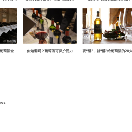
么简单
界葡萄酒全
你知道吗？葡萄酒可保护视力
要“醉”，就“醉”给葡萄酒的20
由
nes