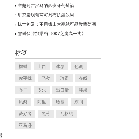
穿越到古罗马的西班牙葡萄酒
研究发现葡萄籽具有抗癌效果
惊世神器：不用拔出木塞就可品尝葡萄酒！
雪树伏特加搭档《007之魔高一丈》
标签
榆树
山西
冰糖
色调
你要找
马勒
珍贵
在线
香干
皮尔
出口量
腰果
凤梨
阿里
瓶塞
东阿
爱好者
黑莓
瓦格纳
亚马逊
带