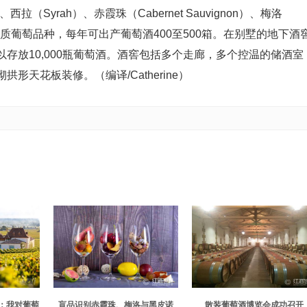
拉（Syrah）、赤霞珠（Cabernet Sauvignon）、梅洛
anc）等优质葡萄品种，每年可出产葡萄酒400至500箱。在别墅的地下酒
存放10,000瓶葡萄酒。酒窖包括多个走廊，多个控温的储酒室
天花板装修。（编译/Catherine）
：我对葡萄
盲品识别赤霞珠、梅洛与黑皮诺
散装葡萄酒博览会成功召开