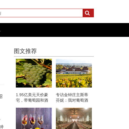
化
图文推荐
1.95亿美元天价豪
专访金钟庄主斯蒂
绍
宅，带葡萄园和酒
芬妮：我对葡萄酒
窖
不仅仅是热爱那么
简单
见
钟