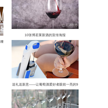
10张博若莱新酒的宣传海报
大理
送礼送新意——让葡萄酒爱好者眼前一亮的9
款小玩意