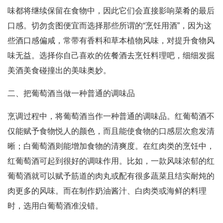
味都将继续保留在食物中，因此它们会直接影响菜肴的最后
口感。切勿贪图便宜而选择那些所谓的“烹饪用酒”，因为这
些酒口感偏咸，常带有香料和草本植物风味，对提升食物风
味无益。选择你自己喜欢的佐餐酒去烹饪料理吧，细细发掘
美酒美食碰撞出的美味奥妙。
二、把葡萄酒当做一种普通的调味品
烹调过程中，将葡萄酒当作一种普通的调味品。红葡萄酒不
仅能赋予食物悦人的颜色，而且能使食物的口感层次愈发清
晰；白葡萄酒则能增加食物的清爽度。在红肉类的烹饪中，
红葡萄酒可起到很好的调味作用。比如，一款风味浓郁的红
葡萄酒就可以赋予筋道的肉丸或配有很多蔬菜且结实耐炖的
肉更多的风味。而在制作奶油酱汁、白肉类或海鲜的料理
时，选用白葡萄酒准没错。