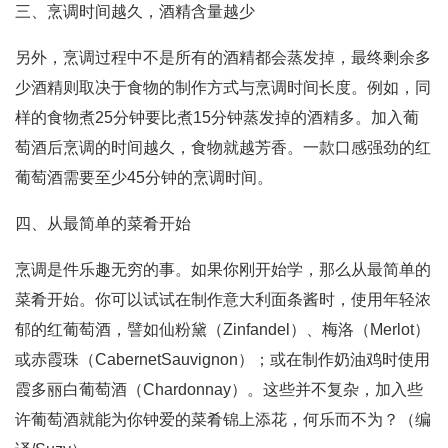
三、烹调时间越久，酒精含量越少
另外，烹调过程中不是所有的酒精都会蒸发掉，最终剩余多
少酒精则取决于食物的制作方式与烹调时间长度。例如，同
样的食物煮25分钟要比煮15分钟蒸发掉的酒精多。加入葡
萄酒后烹调的时间越久，食物就越芳香。一款口感强劲的红
葡萄酒需要至少45分钟的烹调时间。
四、从最简单的菜肴开始
烹调是件乐趣无穷的事。如果你刚开始学，那么从最简单的
菜肴开始。你可以试试在制作意大利面条酱时，使用年轻浓
郁的红葡萄酒，譬如仙粉黛（Zinfandel）、梅洛（Merlot）
或赤霞珠（CabernetSauvignon）；或在制作奶油鸡时使用
霞多丽白葡萄酒（Chardonnay）。这些并不复杂，加入些
许葡萄酒就能为你钟爱的菜肴锦上添花，何乐而不为？（编