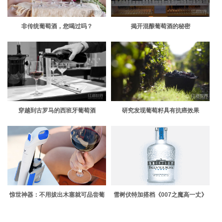
非传统葡萄酒，您喝过吗？
揭开混酿葡萄酒的秘密
穿越到古罗马的西班牙葡萄酒
研究发现葡萄籽具有抗癌效果
惊世神器：不用拔出木塞就可品尝葡
雪树伏特加搭档《007之魔高一丈》
萄酒！