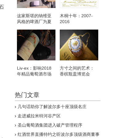
石
这家斯堪的纳维亚
木桐十年：2007-
风格的啤酒厂为夏
2016
洛特附近蓬勃发展
的啤酒场景铺平了
道路
Liv-ex：影响2018
方寸之间的艺术：
年精品葡萄酒市场
香槟瓶盖博览会
的三大因素
热门文章
几句话助你了解波尔多十座顶级名庄
走进威拉米特河谷产区
圣山葡萄酒集团进入破产管理程序
红酒世界直播特约之听波尔多顶级酒商董事