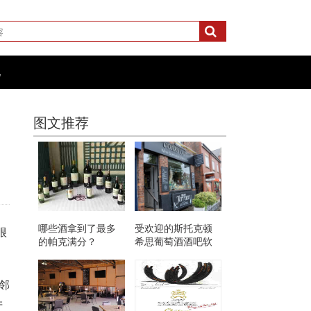
化
图文推荐
哪些酒拿到了最多
受欢迎的斯托克顿
很
的帕克满分？
希思葡萄酒酒吧软
木塞展示了新装修
的场地
北邻
产