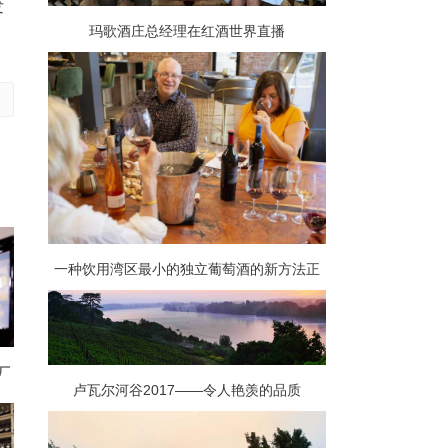
发
玛歌酒庄总经理在红酒世界直播
一种饮用湾区最小的独立葡萄酒的新方法正
在获得动力
厂
卢瓦尔河谷2017——令人艳羡的品质