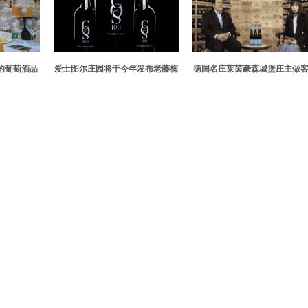
的葡萄酒品
爱士图尔庄园将于今年发布老藤梅
德国名庄莱茵豪森城堡庄主做
洛特酿
酒世界直播间