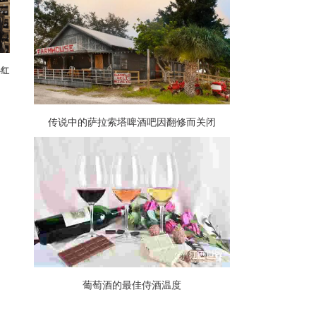
客红
传说中的萨拉索塔啤酒吧因翻修而关闭
葡萄酒的最佳侍酒温度