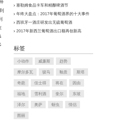
种
总裁讲期酒
塞勒姆食品卡车和精酿啤酒节
到
年终大盘点：2017年葡萄酒界的十大事件
到
西班牙一酒庄研发出无硫葡萄酒
在
2017年新西兰葡萄酒出口额再创新高
&
多
标签
小动作
威廉斯
趋势
摩尔多瓦
骏马
釉质
斯塔
奇葩
佳士得
将在
因由
福地
雪利酒
奎尔
东坡
泽尔
奥萨
蚜虫
情侣
图丽