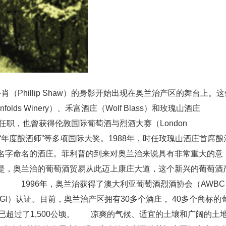
（Phillip Shaw）的身影开始出现在奥兰治产区的舞台上。这
ds Winery）、禾富酒庄（Wolf Blass）和玫瑰山酒庄
的酒庄任职，也曾获得伦敦国际葡萄酒与烈酒大赛（London
ompetition）的“年度酿酒师”等多项国际大奖。1988年，时任玫瑰山酒庄首席
名字命名的酒庄。菲利普的到来对奥兰治来说具有非常重大的意
是，奥兰治的葡萄酒贸易从此迈上康庄大道，这个新兴的葡萄酒
 1996年，奥兰治获得了澳大利亚葡萄酒烈酒协会（AWBC
ion, 简称 GI）认证。目前，奥兰治产区拥有30多个酒庄， 40多个商标的
已超过了1,500公顷。 凉爽的气候、适宜的土壤和广阔的土