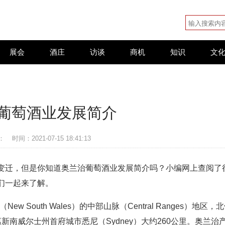
展会
酒庄
访谈
商机
知识
文
葡萄酒业发展简介
：
时间：2021-07-15 18:41:13
变迁，但是你知道奥兰治葡萄酒业发展简介吗？小编网上查阅了
们一起来了解。
 South Wales）的中部山脉（Central Ranges）地区，
距离新南威尔士州首府城市悉尼（Sydney）大约260公里。奥兰治