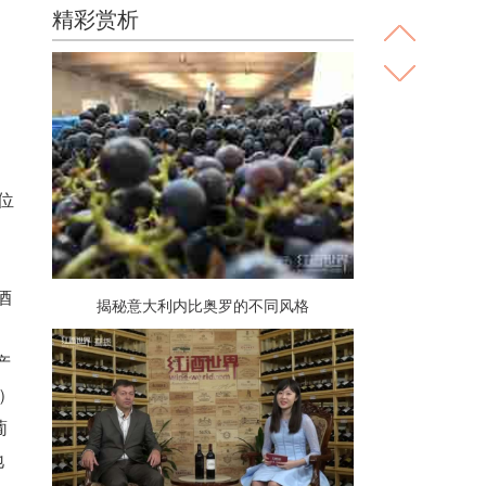
精彩赏析
位
酿酒
揭秘意大利内比奥罗的不同风格
产
）
葡
地