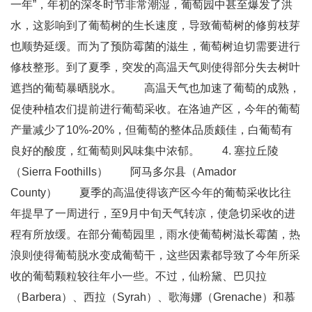
一年”，年初的深冬时节非常潮湿，葡萄园中甚至爆发了洪
水，这影响到了葡萄树的生长速度，导致葡萄树的修剪枝芽
也顺势延缓。而为了预防霉菌的滋生，葡萄树迫切需要进行
修枝整形。到了夏季，突发的高温天气则使得部分失去树叶
遮挡的葡萄暴晒脱水。 高温天气也加速了葡萄的成熟，
促使种植农们提前进行葡萄采收。在洛迪产区，今年的葡萄
产量减少了10%-20%，但葡萄的整体品质颇佳，白葡萄有
良好的酸度，红葡萄则风味集中浓郁。 4. 塞拉丘陵
（Sierra Foothills） 阿马多尔县（Amador
County） 夏季的高温使得该产区今年的葡萄采收比往
年提早了一周进行，至9月中旬天气转凉，使急切采收的进
程有所放缓。在部分葡萄园里，雨水使葡萄树滋长霉菌，热
浪则使得葡萄脱水变成葡萄干，这些因素都导致了今年所采
收的葡萄颗粒较往年小一些。不过，仙粉黛、巴贝拉
（Barbera）、西拉（Syrah）、歌海娜（Grenache）和慕