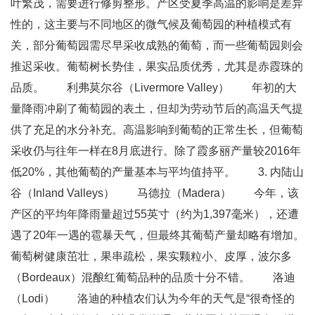
叶繁茂，需要进行修剪整形。产区受夏季高温的影响是差异
性的，这主要与不同地区的微气候及葡萄园的种植模式有
关，部分葡萄园需尽早采收成熟的葡萄，而一些葡萄园则会
推迟采收。葡萄树长势佳，果实品质优秀，尤其是赤霞珠的
品质。 利弗莫尔谷（Livermore Valley） 年初的大
量降雨冲刷了葡萄园的表土，但却为劳动节后的高温天气提
供了充足的水分补充。高温影响到葡萄的正常生长，但葡萄
采收仍与往年一样在8月底进行。除了霞多丽产量较2016年
低20%，其他葡萄的产量基本与平均值持平。 3. 内陆山
谷（Inland Valleys） 马德拉（Madera） 今年，该
产区的平均年降雨量超过55英寸（约为1,397毫米），还遭
遇了20年一遇的雹暴天气，但最终其葡萄产量却略有增加。
葡萄树健康茁壮，果串疏松，果实颗粒小、皮厚，波尔多
（Bordeaux）混酿红葡萄品种的品质十分不错。 洛迪
（Lodi） 洛迪的种植农们认为今年的天气是“很奇怪的