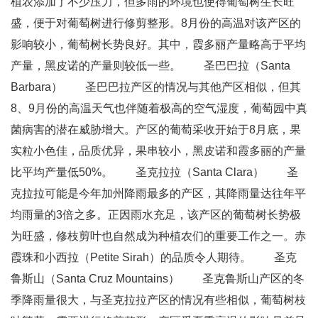
植农添加了不少压力，但多雨的环境也使得葡萄树生长旺
盛，便于对葡萄树进行修剪整形。8月份的高温对该产区的
影响较小，葡萄树长势良好。其中，霞多丽产量略高于平均
产量，黑皮诺的产量则较低一些。 圣巴巴拉（Santa
Barbara） 圣巴巴拉产区的情况与其他产区相似，但其
8、9月份的高温天气也伴随着极高的空气湿度，葡萄园中真
菌病害的潜在威胁增大。产区的葡萄采收开始于8月底，果
实粒小色佳，品质优异，果串较小，黑皮诺和霞多丽的产量
比平均产量低50%。 圣克拉拉（Santa Clara） 圣
克拉拉可能是今年加州降雨最多的产区，其降雨量达往年平
均雨量的3倍之多。正因雨水充足，该产区的葡萄树长势极
为旺盛，修枝剪叶也自然成为种植农们的重要工作之一。赤
霞珠和小西拉（Petite Sirah）的品质令人期待。 圣克
鲁斯山（Santa Cruz Mountains） 圣克鲁斯山产区的冬
季降雨量很大，与圣克拉拉产区的情况有些相似，葡萄树枝