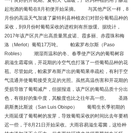
一个良好的开花期。夏初天气温暖，产区内种植的用于酿造
起泡酒的葡萄在8月初便开始采摘。 与其他产区一样，8
月份的高温天气加速了蒙特利县种植农们对部分葡萄品种的
采收，到9月份时葡萄采收的进程则有所放缓。据统计，
2017年该产区共产出高质量黑皮诺、霞多丽、赤霞珠和梅
洛（Merlot）葡萄17万吨。 帕索罗布尔斯（Paso
Robles） 潮湿而温和的冬、春季使产区内的葡萄树容
易滋生霜霉病，开花期的冷空气也打落了一些葡萄品种的花
苞。尽管如此，帕索罗布斯产出的葡萄果串疏松，有利于空
气流通并使葡萄接受充足的光照。虽然高温伤害和开花期的
受损导致了葡萄减产，但据报道，该产区的葡萄品质十分出
色，有很好的集中度，其酸度也比之往年高一些。 圣路
易斯奥比斯波（San Luis Obispo） 葡萄生长季初期的
大雨延缓了葡萄树的发芽，导致葡萄采收的时间比去年要稍
迟一些，于8月21日开始采收。大雨容易滋生霉菌，这给种