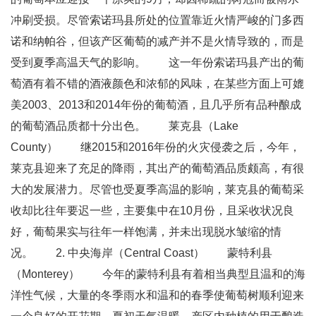
冲刷受损。尽管索诺玛县所处的位置靠近火情严峻的门多西
诺和纳帕谷，但该产区葡萄的减产并不是火情导致的，而是
受到夏季高温天气的影响。 这一年份索诺玛县产出的葡
萄酒有着不错的酒液颜色和浓郁的风味，在某些方面上可媲
美2003、2013和2014年份的葡萄酒，且几乎所有品种酿成
的葡萄酒品质都十分出色。 莱克县（Lake
County） 继2015和2016年份的火灾侵袭之后，今年，
莱克县迎来了充足的降雨，其出产的葡萄酒品质颇高，有很
大的发展潜力。尽管也受夏季高温的影响，莱克县的葡萄采
收却比往年要迟一些，主要集中在10月份，且采收状况良
好，葡萄果实与往年一样饱满，并未出现脱水皱缩的情
况。 2. 中央海岸（Central Coast） 蒙特利县
（Monterey） 今年的蒙特利县有着相当典型且温和的海
洋性气候，大量的冬季雨水和温和的春季使葡萄树顺利迎来