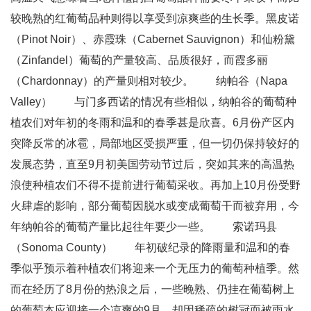
较晚熟的红葡萄品种则得以享受到凉爽些的生长季。黑皮诺
（Pinot Noir）、赤霞珠（Cabernet Sauvignon）和仙粉黛
（Zinfandel）葡萄的产量较高、品质很好，而霞多丽
（Chardonnay）的产量则相对较少。 纳帕谷（Napa
Valley） 与门多西诺的情况有些相似，纳帕谷的葡萄种
植农们对年初的冬雨和温和的春季甚是欣喜。6月份产区内
突降反常的冰雹，局部地区受损严重，但一切仍保持较好的
发展态势，直至9月初美国劳动节过后，突如其来的高温热
浪使种植农们不得不提前进行葡萄采收。再加上10月份受野
火肆虐的影响，部分葡萄因脱水或变成葡萄干而被弃用，今
年纳帕谷的葡萄产量比起往年要少一些。 索诺玛县
（Sonoma County） 年初破纪录的降雨量和温和的春
季似乎预示着种植农们将迎来一个无压力的葡萄种植季。然
而在经历了8月份的热浪之后，一些晚熟、仍挂在葡萄树上
的葡萄本应迎接一个凉爽的9月，却因稀疏的树冠而被雨水