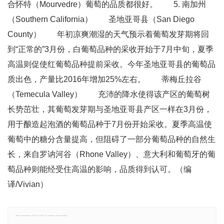
合怀特（Mourvedre）葡萄的品质都很好。 5. 南加州
（Southern California） 圣地亚哥县（San Diego
County） 年初凉爽潮湿的天气预示着葡萄发芽期将回
到“正常的”3月份，白葡萄品种的采收开始于7月中旬，夏季
高温则促使红葡萄品种提前采收。今年圣地亚哥县的葡萄品
质出色，产量比2016年增加25%左右。 蒂梅丘拉谷
（Temecula Valley） 充沛的降水使得该产区的葡萄树
长势茁壮，其葡萄发芽期与圣地亚哥县产区一样在3月份，
用于酿造起泡酒的葡萄品种于7月份开始采收。夏季高温使
葡萄中的糖分含量提高，但阻碍了一部分葡萄品种的自然生
长，来自罗讷河谷（Rhone Valley）、意大利和葡萄牙的葡
萄品种则能经受住高温的影响，品质得到认可。（编
译/Vivian）
郑重声明：文章仅代表原作者观点，不代表本站立场；如有侵权、违规，可直接反馈本站，我们将会作修改或删除处理。