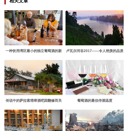
相关文章
一种饮用湾区最小的独立葡萄酒的新
卢瓦尔河谷2017——令人艳羡的品质
方法正在获得动力
传说中的萨拉索塔啤酒吧因翻修而关
葡萄酒的最佳侍酒温度
闭