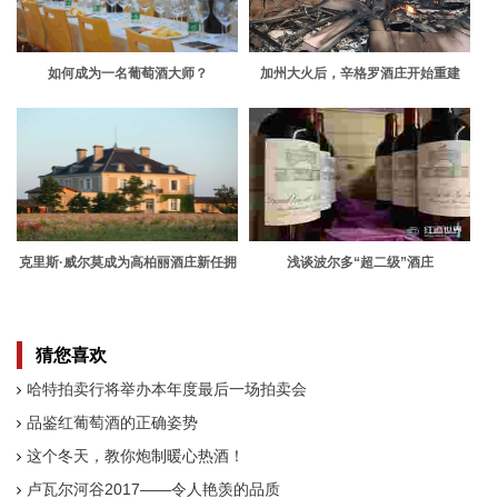
如何成为一名葡萄酒大师？
加州大火后，辛格罗酒庄开始重建
克里斯·威尔莫成为高柏丽酒庄新任拥
浅谈波尔多“超二级”酒庄
有者
猜您喜欢
哈特拍卖行将举办本年度最后一场拍卖会
品鉴红葡萄酒的正确姿势
这个冬天，教你炮制暖心热酒！
卢瓦尔河谷2017——令人艳羡的品质