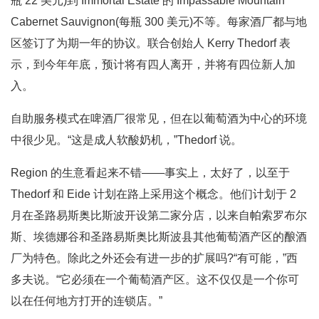
瓶 22 美元)到 Immortal Estate 的 Impassable Mountain
Cabernet Sauvignon(每瓶 3​​00 美元)不等。每家酒厂都与地
区签订了为期一年的协议。联合创始人 Kerry Thedorf 表
示，到今年年底，预计将有四人离开，并将有四位新人加
入。
自助服务模式在啤酒厂很常见，但在以葡萄酒为中心的环境
中很少见。“这是成人软酸奶机，”Thedorf 说。
Region 的生意看起来不错——事实上，太好了，以至于
Thedorf 和 Eide 计划在路上采用这个概念。他们计划于 2
月在圣路易斯奥比斯波开设第二家分店，以来自帕索罗布尔
斯、埃德娜谷和圣路易斯奥比斯波县其他葡萄酒产区的酿酒
厂为特色。除此之外还会有进一步的扩展吗?“有可能，”西
多夫说。“它必须在一个葡萄酒产区。这不仅仅是一个你可
以在任何地方打开的连锁店。”