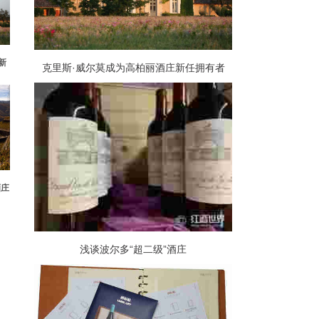
新
克里斯·威尔莫成为高柏丽酒庄新任拥有者
酒庄
浅谈波尔多“超二级”酒庄