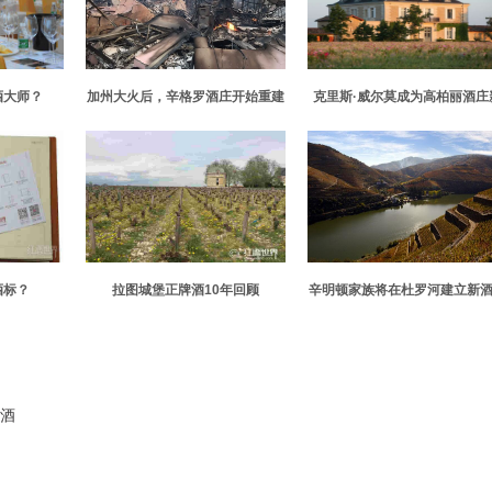
酒大师？
加州大火后，辛格罗酒庄开始重建
克里斯·威尔莫成为高柏丽酒庄
任拥有者
酒标？
拉图城堡正牌酒10年回顾
辛明顿家族将在杜罗河建立新
萄酒