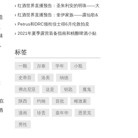
红酒世界直播预告：圣朱利安的明珠——大
宝城堡
红酒世界直播预告：奎伊家族——露仙歌&
造
歌碧的拥有者
Petrus和DRC领衔佳士得6月伦敦拍卖
红
2021年夏季露营装备指南和精酿啤酒小贴
味
士
，
标签
一颗
尔泰
学年
小瓶
史蒂芬
洛美
纳德
最
弗吉尼亚
这是
钥匙
魔鬼
在
陕西
约翰
首批
雌激素
酒
漫画
珍贵
嘉年华
恩里克
男性