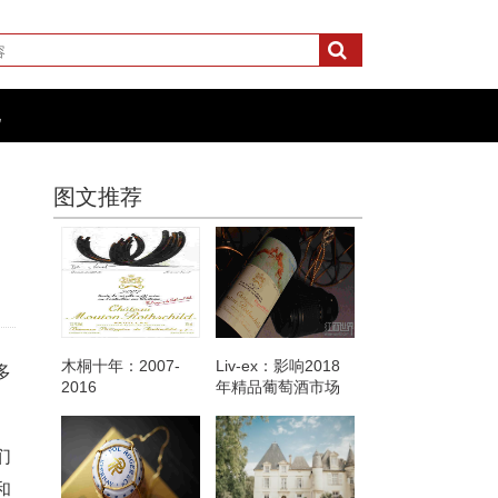
化
图文推荐
木桐十年：2007-
Liv-ex：影响2018
多
2016
年精品葡萄酒市场
的三大因素
们
和