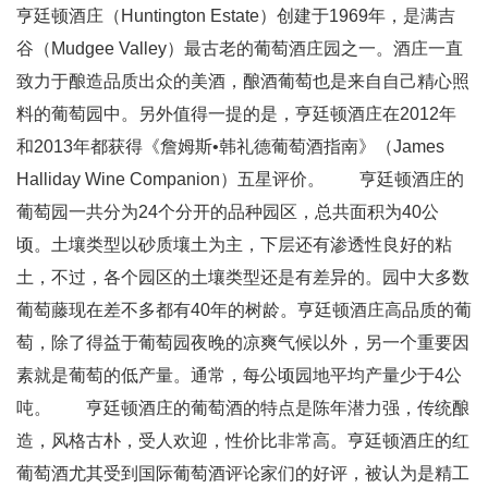
亨廷顿酒庄（Huntington Estate）创建于1969年，是满吉
谷（Mudgee Valley）最古老的葡萄酒庄园之一。酒庄一直
致力于酿造品质出众的美酒，酿酒葡萄也是来自自己精心照
料的葡萄园中。另外值得一提的是，亨廷顿酒庄在2012年
和2013年都获得《詹姆斯•韩礼德葡萄酒指南》（James
Halliday Wine Companion）五星评价。 亨廷顿酒庄的
葡萄园一共分为24个分开的品种园区，总共面积为40公
顷。土壤类型以砂质壤土为主，下层还有渗透性良好的粘
土，不过，各个园区的土壤类型还是有差异的。园中大多数
葡萄藤现在差不多都有40年的树龄。亨廷顿酒庄高品质的葡
萄，除了得益于葡萄园夜晚的凉爽气候以外，另一个重要因
素就是葡萄的低产量。通常，每公顷园地平均产量少于4公
吨。 亨廷顿酒庄的葡萄酒的特点是陈年潜力强，传统酿
造，风格古朴，受人欢迎，性价比非常高。亨廷顿酒庄的红
葡萄酒尤其受到国际葡萄酒评论家们的好评，被认为是精工