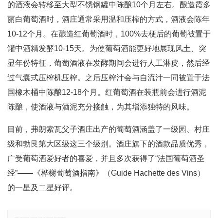
的酒液会转移至大型不锈钢罐中陈酿10个月左右。酿造霞多
丽白葡萄酒时，酒庄通常采用温和压榨的方式，酒液会陈年
10-12个月。在酿造红葡萄酒时，100%去梗后的葡萄被置于
罐中酒精发酵10-15天。为使葡萄酒能更好地展现风土、突
显年份特征，葡萄酒液在发酵期间会进行人工淋皮，然后经
过气囊式压榨机压榨。之后压榨汁会与自流汁一同被置于法
国橡木桶中陈酿12-18个月。红葡萄酒在装瓶前会进行酒泥
陈酿，使酒液与酒泥充分接触，为其增添独特的风味。
目前，弗朗索瓦父子酒庄出产的葡萄酒涵盖了一级园、村庄
级和勃艮第大区级这三个级别。酒庄旗下的酒款品质优秀，
广受葡萄酒爱好者的喜爱，并且多次获得了“法国葡萄酒圣
经”——《桦榭葡萄酒指南》（Guide Hachette des Vins）
的一星及二星好评。