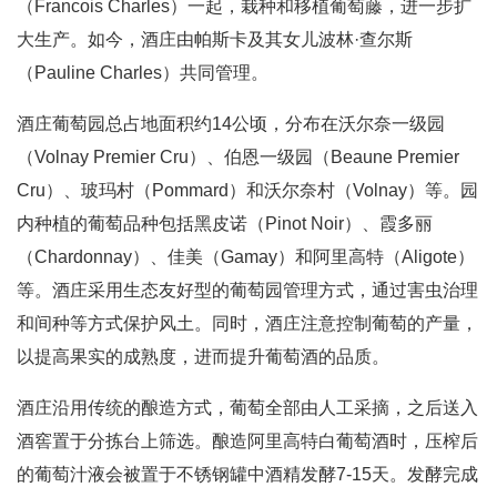
（Francois Charles）一起，栽种和移植葡萄藤，进一步扩
大生产。如今，酒庄由帕斯卡及其女儿波林·查尔斯
（Pauline Charles）共同管理。
酒庄葡萄园总占地面积约14公顷，分布在沃尔奈一级园
（Volnay Premier Cru）、伯恩一级园（Beaune Premier
Cru）、玻玛村（Pommard）和沃尔奈村（Volnay）等。园
内种植的葡萄品种包括黑皮诺（Pinot Noir）、霞多丽
（Chardonnay）、佳美（Gamay）和阿里高特（Aligote）
等。酒庄采用生态友好型的葡萄园管理方式，通过害虫治理
和间种等方式保护风土。同时，酒庄注意控制葡萄的产量，
以提高果实的成熟度，进而提升葡萄酒的品质。
酒庄沿用传统的酿造方式，葡萄全部由人工采摘，之后送入
酒窖置于分拣台上筛选。酿造阿里高特白葡萄酒时，压榨后
的葡萄汁液会被置于不锈钢罐中酒精发酵7-15天。发酵完成